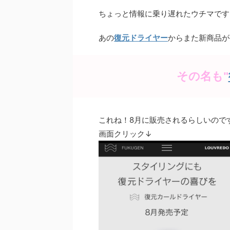
a
n
w
nt
ちょっと情報に乗り遅れたウチマです
c
e
itt
er
e
er
e
あの
復元ドライヤー
からまた新商品が
b
st
o
その名も"
o
k
これね！8月に販売されるらしいので
画面クリック↓