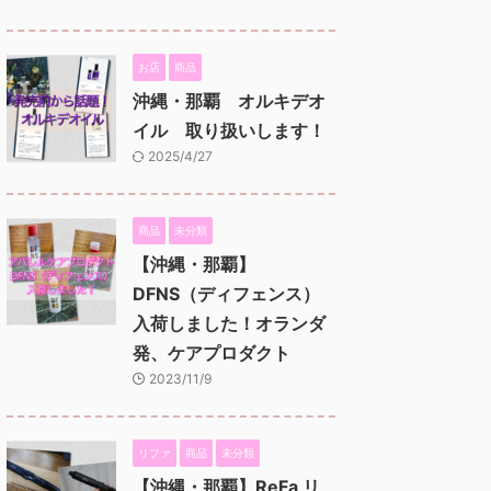
お店
商品
沖縄・那覇 オルキデオ
イル 取り扱いします！
2025/4/27
商品
未分類
【沖縄・那覇】
DFNS（ディフェンス）
入荷しました！オランダ
発、ケアプロダクト
2023/11/9
リファ
商品
未分類
【沖縄・那覇】ReFa リ