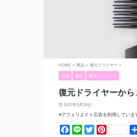
HOME
>
商品
>
復元ドライヤー
>
お店
商品
復元ドライヤー
復元ドライヤーから
2017年5月26日
※アフェリエイト広告を利用していま
F
Li
T
Pi