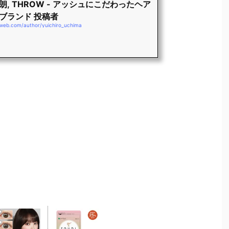
朗, THROW - アッシュにこだわったヘア
ブランド 投稿者
-web.com/author/yuichiro_uchima