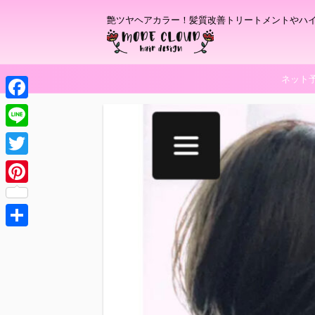
艶ツヤヘアカラー！髪質改善トリートメントやハ
ネット
F
a
L
c
i
T
e
n
w
P
b
e
i
i
o
t
共
n
o
t
有
t
k
e
e
r
r