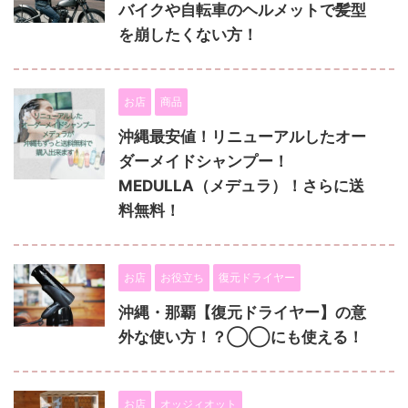
バイクや自転車のヘルメットで髪型
を崩したくない方！
お店
商品
沖縄最安値！リニューアルしたオー
ダーメイドシャンプー！
MEDULLA（メデュラ）！さらに送
料無料！
お店
お役立ち
復元ドライヤー
沖縄・那覇【復元ドライヤー】の意
外な使い方！？◯◯にも使える！
お店
オッジィオット