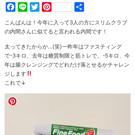
F
Li
T
Pi
共
a
n
w
nt
有
こんばんは！今年に入って3人の方にスリムクラブ
c
e
itt
er
の内間さんに似てると言われる内間です！
e
er
e
b
st
太ってきたからか…(笑)一昨年はファスティング
o
で-3キロ、去年は糖質制限と筋トレで、-5キロ、今
o
年は腸クレンジングでどれだけ落とせるかチャレン
k
ジします
これで↓