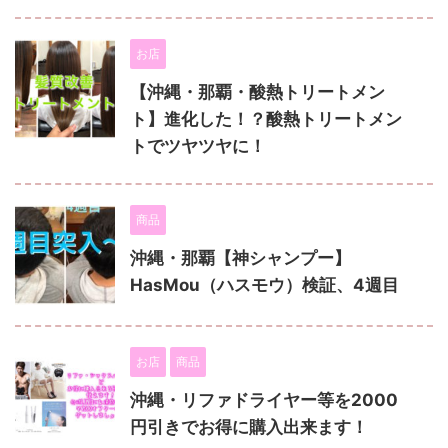
お店
【沖縄・那覇・酸熱トリートメン
ト】進化した！？酸熱トリートメン
トでツヤツヤに！
商品
沖縄・那覇【神シャンプー】
HasMou（ハスモウ）検証、4週目
お店
商品
沖縄・リファドライヤー等を2000
円引きでお得に購入出来ます！