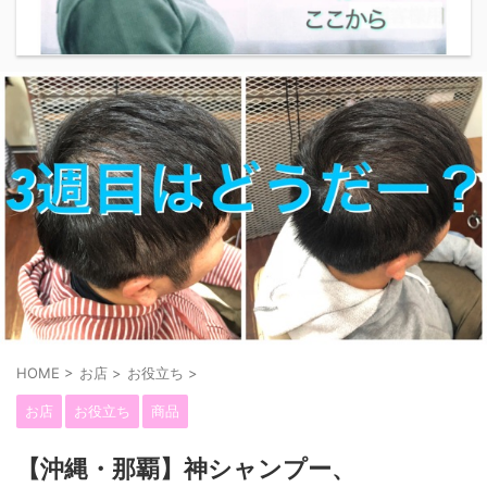
HOME
>
お店
>
お役立ち
>
お店
お役立ち
商品
【沖縄・那覇】神シャンプー、