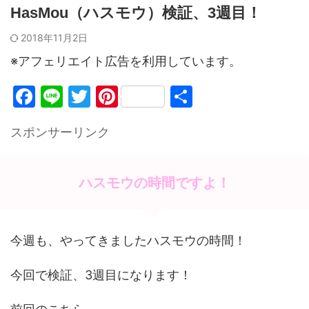
HasMou（ハスモウ）検証、3週目！
2018年11月2日
※アフェリエイト広告を利用しています。
F
Li
T
Pi
共
a
n
w
nt
有
スポンサーリンク
c
e
itt
er
e
er
e
b
st
ハスモウの時間ですよ！
o
o
今週も、やってきましたハスモウの時間！
k
今回で検証、3週目になります！