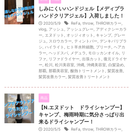
しみにくいハンドジェル【メディプラ
ハンドクリアジェル】入荷しました！
2020/5/9
ReFa
,
throw
,
THROWカラー
,
vlog
,
アッシュ
,
アッシュグレー
,
アディクシーカラ
ー
,
エヌドット
,
オッジィオット
,
キャンプ
,
グレー
ジュ
,
スロウカラー
,
ティントバー
,
デンキバリブラ
シ
,
ハイライト
,
ヒト羊水幹細胞
,
ブリーチ
,
ヘアカ
ラー
,
ヘッドスパ
,
メデュラ
,
モロッカンオイル
,
リ
ファ
,
リファドライヤー
,
出張カット
,
復元ドライヤ
ー
,
松川
,
松川美容室
,
沖縄
,
沖縄美容室
,
白髪染め
,
那覇
,
那覇美容室
,
酸熱トリートメント
,
髪質改善
,
髪質改善カラー
,
髪質改善トリートメント
商品
【N.エヌドット ドライシャンプー】
キャンプ、梅雨時期に気分さっぱり出
来るドライシャンプー！
2020/5/5
ReFa
,
throw
,
THROWカラー
,