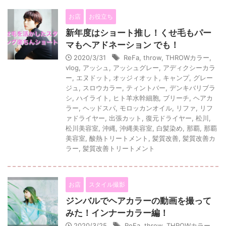
お店
お役立ち
新年度はショート推し！くせ毛もパー
マもヘアドネーション でも！
2020/3/31
ReFa
,
throw
,
THROWカラー
,
vlog
,
アッシュ
,
アッシュグレー
,
アディクシーカラ
ー
,
エヌドット
,
オッジィオット
,
キャンプ
,
グレー
ジュ
,
スロウカラー
,
ティントバー
,
デンキバリブラ
シ
,
ハイライト
,
ヒト羊水幹細胞
,
ブリーチ
,
ヘアカ
ラー
,
ヘッドスパ
,
モロッカンオイル
,
リファ
,
リフ
ァドライヤー
,
出張カット
,
復元ドライヤー
,
松川
,
松川美容室
,
沖縄
,
沖縄美容室
,
白髪染め
,
那覇
,
那覇
美容室
,
酸熱トリートメント
,
髪質改善
,
髪質改善カ
ラー
,
髪質改善トリートメント
お店
スタイル撮影
ジンバルでヘアカラーの動画を撮って
みた！インナーカラー編！
2020/3/25
ReFa
,
throw
,
THROWカラー
,