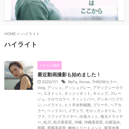
HOME
>
ハイライト
ハイライト
スタイル撮影
最近動画撮影も始めました！
2020/7/1
ReFa
,
throw
,
THROWカラー
,
vlog
,
アッシュ
,
アッシュグレー
,
アディクシーカラ
ー
,
エヌドット
,
オッジィオット
,
キャンプ
,
グレー
ジュ
,
スロウカラー
,
ティントバー
,
デンキバリブラ
シ
,
ハイライト
,
ヒト羊水幹細胞
,
ブリーチ
,
ヘアカ
ラー
,
ヘッドスパ
,
メデュラ
,
モロッカンオイル
,
リ
ファ
,
リファドライヤー
,
出張カット
,
復元ドライヤ
ー
,
松川
,
松川美容室
,
沖縄
,
沖縄美容室
,
白髪染め
,
那覇
,
那覇美容室
,
酸熱トリートメント
,
髪質改善
,