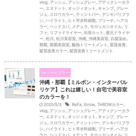
vlog
,
アッシュ
,
アッシュグレー
,
アディクシーカラ
ー
,
エヌドット
,
オッジィオット
,
キャンプ
,
グレー
ジュ
,
スロウカラー
,
ティントバー
,
デンキバリブラ
シ
,
ハイライト
,
ヒト羊水幹細胞
,
ブリーチ
,
ヘアカ
ラー
,
ヘッドスパ
,
メデュラ
,
モロッカンオイル
,
リ
ファ
,
リファドライヤー
,
出張カット
,
復元ドライヤ
ー
,
松川
,
松川美容室
,
沖縄
,
沖縄美容室
,
白髪染め
,
那覇
,
那覇美容室
,
酸熱トリートメント
,
髪質改善
,
髪質改善カラー
,
髪質改善トリートメント
hair color カラー
沖縄・那覇【ミルボン・インターバル
リケア】これは嬉しい！自宅で美容室
のカラーを！
2020/5/3
ReFa
,
throw
,
THROWカラー
,
vlog
,
アッシュ
,
アッシュグレー
,
アディクシーカラ
ー
,
エヌドット
,
オッジィオット
,
キャンプ
,
グレー
ジュ
,
スロウカラー
,
ティントバー
,
デンキバリブラ
シ
,
ハイライト
,
ヒト羊水幹細胞
,
ブリーチ
,
ヘアカ
ラー
,
ヘッドスパ
,
メデュラ
,
モロッカンオイル
,
リ