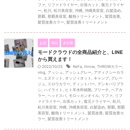
ファ
,
リファドライヤー
,
出張カット
,
復元ドライヤ
ー
,
松川
,
松川美容室
,
沖縄
,
沖縄美容室
,
白髪染め
,
那覇
,
那覇美容室
,
酸熱トリートメント
,
髪質改善
,
髪質改善カラー
,
髪質改善トリートメント
お店
商品
未分類
モードクラウドの全商品紹介と、LINE
から買えます！
2022/10/25
ReFa
,
throw
,
THROWカラー
,
vlog
,
アッシュ
,
アッシュグレー
,
アディクシーカラ
ー
,
エヌドット
,
オッジィオット
,
キャンプ
,
グレー
ジュ
,
スロウカラー
,
ティントバー
,
デンキバリブラ
シ
,
ハイライト
,
ヒト羊水幹細胞
,
ブリーチ
,
ヘアカ
ラー
,
ヘッドスパ
,
モロッカンオイル
,
リファ
,
リフ
ァドライヤー
,
出張カット
,
復元ドライヤー
,
松川
,
松川美容室
,
沖縄
,
沖縄美容室
,
白髪染め
,
那覇
,
那覇
美容室
,
酸熱トリートメント
,
髪質改善
,
髪質改善カ
ラー
,
髪質改善トリートメント