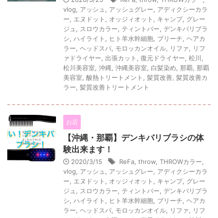
vlog
,
アッシュ
,
アッシュグレー
,
アディクシーカラ
ー
,
エヌドット
,
オッジィオット
,
キャンプ
,
グレー
ジュ
,
スロウカラー
,
ティントバー
,
デンキバリブラ
シ
,
ハイライト
,
ヒト羊水幹細胞
,
ブリーチ
,
ヘアカ
ラー
,
ヘッドスパ
,
モロッカンオイル
,
リファ
,
リフ
ァドライヤー
,
出張カット
,
復元ドライヤー
,
松川
,
松川美容室
,
沖縄
,
沖縄美容室
,
白髪染め
,
那覇
,
那覇
美容室
,
酸熱トリートメント
,
髪質改善
,
髪質改善カ
ラー
,
髪質改善トリートメント
お店
【沖縄・那覇】デンキバリブラシの体
験出来ます！
2020/3/15
ReFa
,
throw
,
THROWカラー
,
vlog
,
アッシュ
,
アッシュグレー
,
アディクシーカラ
ー
,
エヌドット
,
オッジィオット
,
キャンプ
,
グレー
ジュ
,
スロウカラー
,
ティントバー
,
デンキバリブラ
シ
,
ハイライト
,
ヒト羊水幹細胞
,
ブリーチ
,
ヘアカ
ラー
,
ヘッドスパ
,
モロッカンオイル
,
リファ
,
リフ