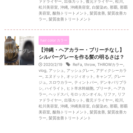
ァドライヤー
,
出張カット
,
復元ドライヤー
,
松川
,
松川美容室
,
沖縄
,
沖縄美容室
,
白髪染め
,
那覇
,
那覇
美容室
,
酸熱トリートメント
,
髪質改善
,
髪質改善カ
ラー
,
髪質改善トリートメント
hair color カラー
【沖縄・ヘアカラー・ブリーチなし】
シルバーグレーを作る髪の明るさは？
2020/2/19
ReFa
,
throw
,
THROWカラー
,
vlog
,
アッシュ
,
アッシュグレー
,
アディクシーカラ
ー
,
エヌドット
,
オッジィオット
,
キャンプ
,
グレー
ジュ
,
スロウカラー
,
ティントバー
,
デンキバリブラ
シ
,
ハイライト
,
ヒト羊水幹細胞
,
ブリーチ
,
ヘアカ
ラー
,
ヘッドスパ
,
モロッカンオイル
,
リファ
,
リフ
ァドライヤー
,
出張カット
,
復元ドライヤー
,
松川
,
松川美容室
,
沖縄
,
沖縄美容室
,
白髪染め
,
那覇
,
那覇
美容室
,
酸熱トリートメント
,
髪質改善
,
髪質改善カ
ラー
,
髪質改善トリートメント