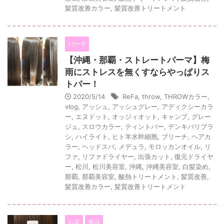
髪質改善カラー
,
髪質改善トリートメント
パーマ
【沖縄・那覇・ストレートパーマ】梅
雨にストレスを無くすならやっぱりス
トパー！
2020/5/14
ReFa
,
throw
,
THROWカラー
,
vlog
,
アッシュ
,
アッシュグレー
,
アディクシーカラ
ー
,
エヌドット
,
オッジィオット
,
キャンプ
,
グレー
ジュ
,
スロウカラー
,
ティントバー
,
デンキバリブラ
シ
,
ハイライト
,
ヒト羊水幹細胞
,
ブリーチ
,
ヘアカ
ラー
,
ヘッドスパ
,
メデュラ
,
モロッカンオイル
,
リ
ファ
,
リファドライヤー
,
出張カット
,
復元ドライヤ
ー
,
松川
,
松川美容室
,
沖縄
,
沖縄美容室
,
白髪染め
,
那覇
,
那覇美容室
,
酸熱トリートメント
,
髪質改善
,
髪質改善カラー
,
髪質改善トリートメント
お店
商品