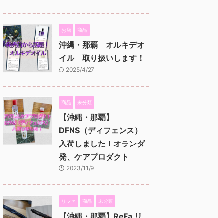
お店
商品
沖縄・那覇 オルキデオ
イル 取り扱いします！
2025/4/27
商品
未分類
【沖縄・那覇】
DFNS（ディフェンス）
入荷しました！オランダ
発、ケアプロダクト
2023/11/9
リファ
商品
未分類
【沖縄・那覇】ReFa リ