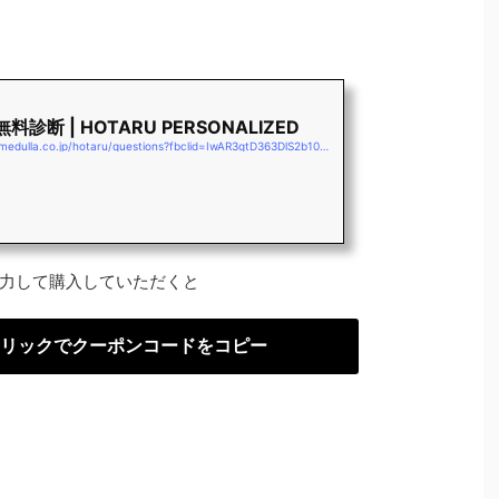
無料診断 | HOTARU PERSONALIZED
https://store.medulla.co.jp/hotaru/questions?fbclid=IwAR3gtD363DlS2b10EtpVY1iicodaD3rqYmEXutncLouJo4bJsKXNMDFoc_M
力して購入していただくと
リックでクーポンコードをコピー