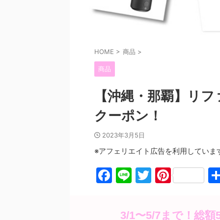
HOME
>
商品
>
商品
【沖縄・那覇】リファ
クーポン！
2023年3月5日
※アフェリエイト広告を利用していま
F
Li
T
Pi
a
n
w
nt
c
e
itt
er
3/1〜5/7まで！総