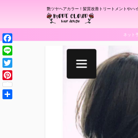
艶ツヤヘアカラー！髪質改善トリートメントやハ
ネット
F
a
L
c
i
T
e
n
w
P
b
e
i
i
o
t
共
n
o
t
有
t
k
e
e
r
r