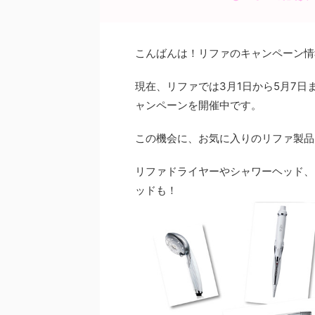
e
er
e
b
st
o
こんばんは！リファのキャンペーン情
o
現在、リファでは3月1日から5月7日
k
ャンペーンを開催中です。
この機会に、お気に入りのリファ製品
リファドライヤーやシャワーヘッド、
ッドも！