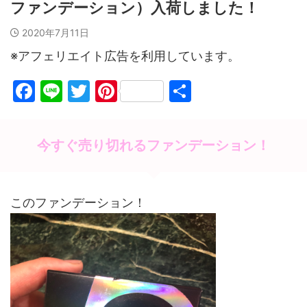
ファンデーション）入荷しました！
2020年7月11日
※アフェリエイト広告を利用しています。
F
Li
T
Pi
共
a
n
w
nt
有
c
e
itt
er
今すぐ売り切れるファンデーション！
e
er
e
b
st
o
このファンデーション！
o
k