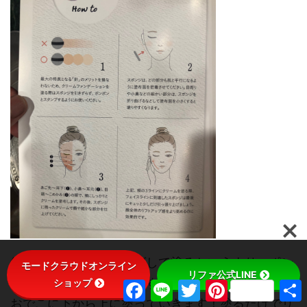
針が入っているので伸ばして塗るというより、ポン
モードクラウドオンライン
リファ公式LINE
ポンと叩き込む（針を刺すイメージ笑）！アゴから
ショップ
F
L
T
P
a
i
w
i
おでこに下から上に塗っていきます！塗るだけでリ