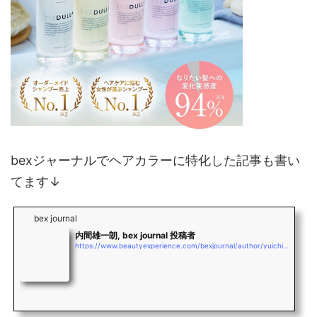
bexジャーナルでヘアカラーに特化した記事も書い
てます↓
bex journal
内間雄一朗, bex journal 投稿者
https://www.beautyexperience.com/bexjournal/author/yuichiro_uchima