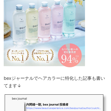
bexジャーナルでヘアカラーに特化した記事も書い
てます↓
bex journal
内間雄一朗, bex journal 投稿者
https://www.beautyexperience.com/bexjournal/author/yuichiro_uchima