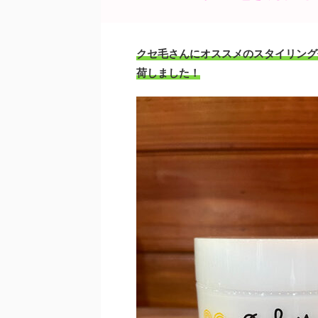
e
er
e
b
st
o
クセ毛さんにオススメのスタイリング剤
o
荷しました！
k