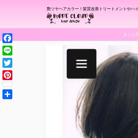
艶ツヤヘアカラー！髪質改善トリートメントやハ
ネット
F
a
L
c
i
T
e
n
w
P
b
e
i
i
o
t
共
n
o
t
有
t
k
e
e
r
r