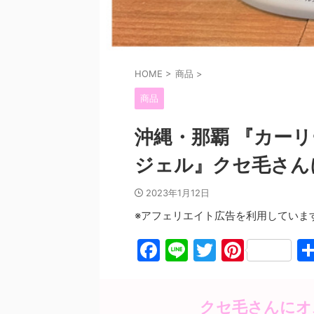
HOME
>
商品
>
商品
沖縄・那覇 『カーリー
ジェル』クセ毛さん
2023年1月12日
※アフェリエイト広告を利用していま
F
Li
T
Pi
a
n
w
nt
c
e
itt
er
クセ毛さんにオ