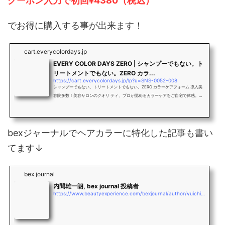
クーポン入力で初回¥4380（税込）
でお得に購入する事が出来ます！
cart.everycolordays.jp
EVERY COLOR DAYS ZERO | シャンプーでもない。ト
リートメントでもない。ZERO カラ...
https://cart.everycolordays.jp/lp?u=SNS-0052-008
シャンプーでもない。トリートメントでもない。ZERO カラーケアフォーム 導入美
容院多数！美容サロンのクオリ ティ、プロが認めるカラーケアをご自宅で体感。毎
日のシャンプー前に使うだけの簡単ケア
bexジャーナルでヘアカラーに特化した記事も書い
てます↓
bex journal
内間雄一朗, bex journal 投稿者
https://www.beautyexperience.com/bexjournal/author/yuichiro_uchima