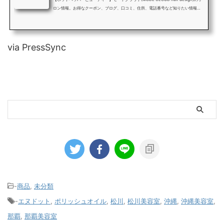
ロン情報。お得なクーポン、ブログ、口コミ、住所、電話番号など知りたい情報満
載です。
via PressSync
-
商品
,
未分類
-
エヌドット
,
ポリッシュオイル
,
松川
,
松川美容室
,
沖縄
,
沖縄美容室
,
那覇
,
那覇美容室