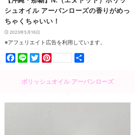
【沖縄・那覇】N.（エヌドット）ポリッ
シュオイル アーバンローズの香りがめっ
ちゃくちゃいい！
2023年5月16日
※アフェリエイト広告を利用しています。
F
Li
T
Pi
共
a
n
w
nt
有
c
e
itt
er
ポリッシュオイル アーバンローズ
e
er
e
b
st
o
o
k