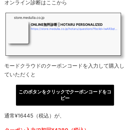
オンライン診断はここから
store.medulla.co.jp
ONLINE無料診断 | HOTARU PERSONALIZED
https://store.medulla.co.jp/hotaru/questions?fbclid=IwAR3gtD363DlS2b10EtpVY1iicodaD3rqYmEXutncLouJo4bJsKXNMDFoc_M
モードクラウドのクーポンコードを入力して購入し
ていただくと
このボタンをクリックでクーポンコードをコ
ピー
通常¥16445（税込）が、