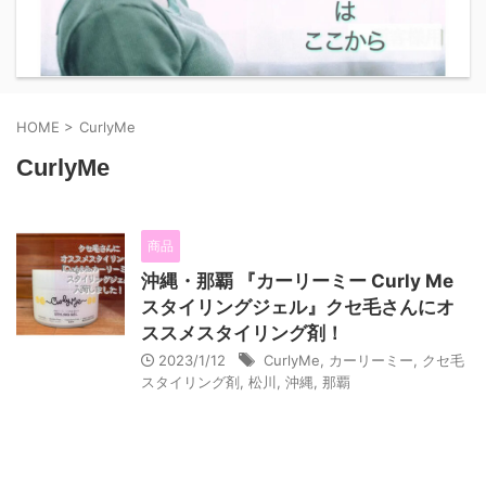
HOME
>
CurlyMe
CurlyMe
商品
沖縄・那覇 『カーリーミー Curly Me
スタイリングジェル』クセ毛さんにオ
ススメスタイリング剤！
2023/1/12
CurlyMe
,
カーリーミー
,
クセ毛
スタイリング剤
,
松川
,
沖縄
,
那覇