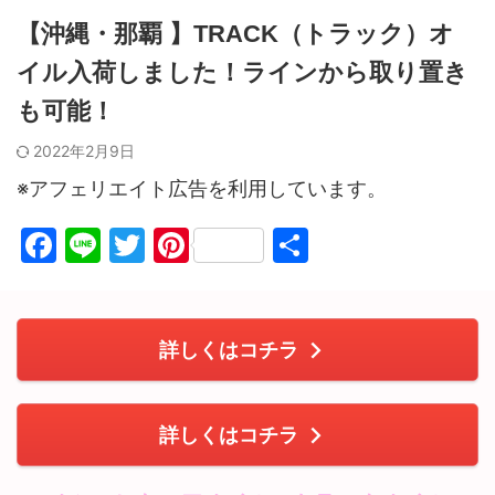
【沖縄・那覇 】TRACK（トラック）オ
イル入荷しました！ラインから取り置き
も可能！
2022年2月9日
※アフェリエイト広告を利用しています。
F
Li
T
Pi
共
a
n
w
nt
有
c
e
itt
er
e
er
e
詳しくはコチラ
b
st
o
詳しくはコチラ
o
k