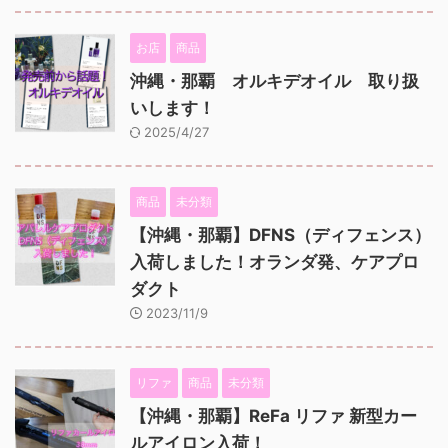
お店
商品
沖縄・那覇 オルキデオイル 取り扱
いします！
2025/4/27
商品
未分類
【沖縄・那覇】DFNS（ディフェンス）
入荷しました！オランダ発、ケアプロ
ダクト
2023/11/9
リファ
商品
未分類
【沖縄・那覇】ReFa リファ 新型カー
ルアイロン入荷！