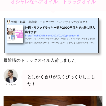
オシャレなヘアオイル、トラックオイル
沖縄・那覇・美容室モードクラウドヘアデザインのブログ！
沖縄・リファドライヤー等を2000円引きでお得に購入
出来ます！
https://mchd2016.com/2022/02/02/product-81
リファ・シックスパッド等をお得に購入！今ならリファ・シックスパッドなどの商
品をお得に購入出来るサイト【B happy（ビーハッピー）】に登録&モードクラウド
の電話番号で紐付けしていただくと￥2000オフのクーポンがもらえます！まずは画
像をタップで、【B happy】の公式LINEを登録お願い致します！こちらの画像をタ
ップで公式LINE追加Bhappyに登録するとこの様なLINEが、届きます！そして、左
下の電卓みたいなマークをタップで文字が打てる様になるので、モードクラウドの
最近噂のトラックオイル入荷しました！
電話番号【 0989870697 】をハイフン無しで入力して下...
とにかく香りが良くびっくりしまし
た！
うっちー