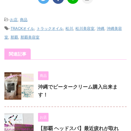
-
お店
,
商品
-
TRACKオイル
,
トラックオイル
,
松川
,
松川美容室
,
沖縄
,
沖縄美容
室
,
那覇
,
那覇美容室
関連記事
商品
沖縄でビータークリーム購入出来ま
す！
お店
【那覇 ヘッドスパ】最近疲れが取れ