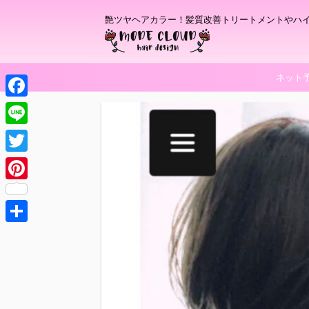
艶ツヤヘアカラー！髪質改善トリートメントやハ
ネット
F
a
L
c
i
T
e
n
w
P
b
e
i
i
o
t
共
n
o
t
有
t
k
e
e
r
r