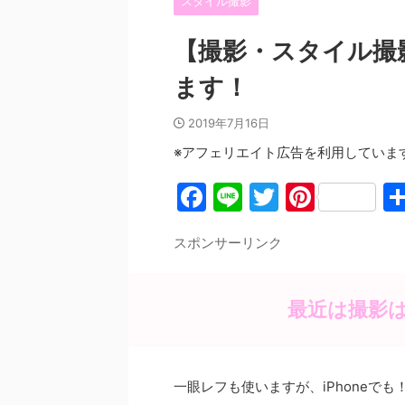
スタイル撮影
【撮影・スタイル撮影
ます！
2019年7月16日
※アフェリエイト広告を利用していま
F
Li
T
Pi
a
n
w
nt
スポンサーリンク
c
e
itt
er
e
er
e
b
st
最近は撮影は
o
o
一眼レフも使いますが、iPhoneでも
k