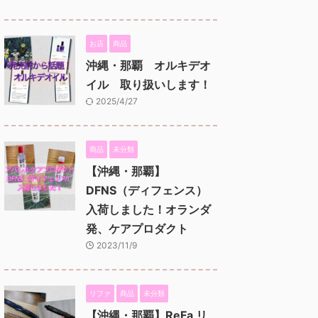
お店
商品
沖縄・那覇 オルキデオ
イル 取り扱いします！
2025/4/27
商品
未分類
【沖縄・那覇】
DFNS（ディフェンス）
入荷しました！オランダ
発、ケアプロダクト
2023/11/9
リファ
商品
未分類
【沖縄・那覇】ReFa リ