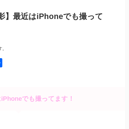
】最近はiPhoneでも撮って
す。
共
有
iPhoneでも撮ってます！
！