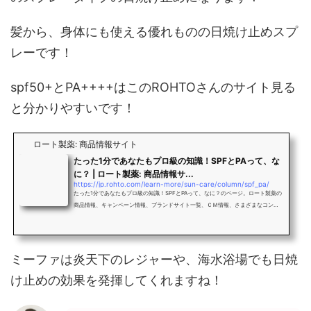
髪から、身体にも使える優れものの日焼け止めスプ
レーです！
spf50+とPA++++はこのROHTOさんのサイト見る
と分かりやすいです！
ロート製薬: 商品情報サイト
たった1分であなたもプロ級の知識！SPFとPAって、な
に？ | ロート製薬: 商品情報サ...
https://jp.rohto.com/learn-more/sun-care/column/spf_pa/
たった1分であなたもプロ級の知識！SPFとPAって、なに？のページ。ロート製薬の
商品情報、キャンペーン情報、ブランドサイト一覧、ＣＭ情報、さまざまなコンテ
ンツをご用意しています。ロート製薬公式サイト
ミーファは炎天下のレジャーや、海水浴場でも日焼
け止めの効果を発揮してくれますね！