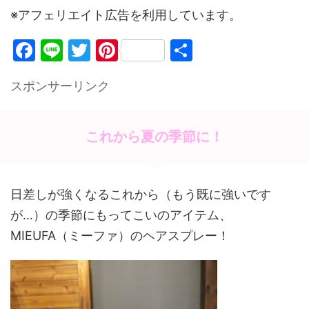
※アフェリエイト広告を利用しています。
F
Li
T
Pi
共
a
n
w
nt
有
スポンサーリンク
c
e
itt
er
e
er
e
b
st
これから夏の季節に！
o
o
日差しが強くなるこれから（もう既に強いです
k
が…）の季節にもってこいのアイテム、
MIEUFA（ミーファ）のヘアスプレー！