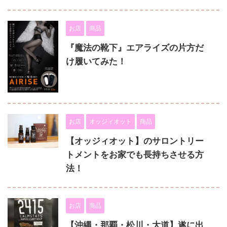
お店
商品
『魔法の靴下』エアライズの片方だ
け履いてみた！
お店
オッジィオット
商品
【オッジィオット】のサロントリー
トメントをお家でも長持ちさせる方
法！
お店
商品
【沖縄・那覇・松川・大道】遂に出