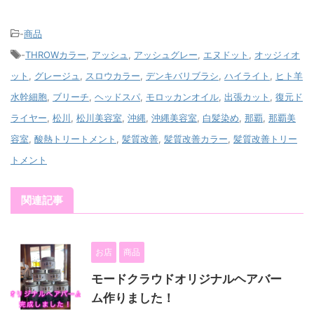
-
商品
-
THROWカラー
,
アッシュ
,
アッシュグレー
,
エヌドット
,
オッジィオ
ット
,
グレージュ
,
スロウカラー
,
デンキバリブラシ
,
ハイライト
,
ヒト羊
水幹細胞
,
ブリーチ
,
ヘッドスパ
,
モロッカンオイル
,
出張カット
,
復元ド
ライヤー
,
松川
,
松川美容室
,
沖縄
,
沖縄美容室
,
白髪染め
,
那覇
,
那覇美
容室
,
酸熱トリートメント
,
髪質改善
,
髪質改善カラー
,
髪質改善トリー
トメント
関連記事
お店
商品
モードクラウドオリジナルヘアバー
ム作りました！