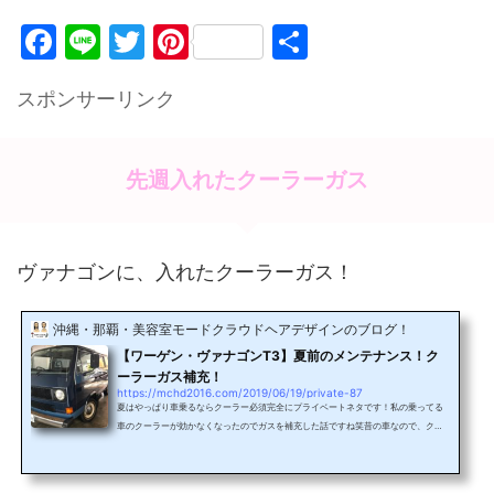
F
Li
T
Pi
共
a
n
w
nt
有
スポンサーリンク
c
e
itt
er
e
er
e
b
st
先週入れたクーラーガス
o
o
ヴァナゴンに、入れたクーラーガス！
k
沖縄・那覇・美容室モードクラウドヘアデザインのブログ！
【ワーゲン・ヴァナゴンT3】夏前のメンテナンス！ク
ーラーガス補充！
https://mchd2016.com/2019/06/19/private-87
夏はやっぱり車乗るならクーラー必須完全にプライベートネタです！私の乗ってる
車のクーラーが効かなくなったのでガスを補充した話ですね笑昔の車なので、クー
ラーガスが今のと合わなくて、大変…なかなか昔のクーラーガスを扱っているとこ
ろがない！しかもガスもお値段高め笑今乗っているのはワーゲンのT3、ヴァナゴン
という車です！県内でもあまり見かけないですね！今回は具志川モービルさんでガ