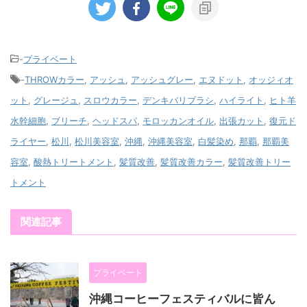
-
プライベート
-
THROWカラー
,
アッシュ
,
アッシュグレー
,
エヌドット
,
オッジィオ
ット
,
グレージュ
,
スロウカラー
,
デンキバリブラシ
,
ハイライト
,
ヒト羊
水幹細胞
,
ブリーチ
,
ヘッドスパ
,
モロッカンオイル
,
出張カット
,
復元ド
ライヤー
,
松川
,
松川美容室
,
沖縄
,
沖縄美容室
,
白髪染め
,
那覇
,
那覇美
容室
,
酸熱トリートメント
,
髪質改善
,
髪質改善カラー
,
髪質改善トリー
トメント
関連記事
プライベート
沖縄コーヒーフェスティバルに皆ん