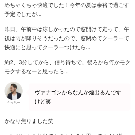
ス交換この車は福岡にあるショップから買って、たまたまそのショップで働いてい
めちゃくちゃ快適でした！今年の夏は余裕で過ごす
た方がうるま市でお店をやっているので、お願いしました！...
予定でしたが…
昨日、午前中は涼しかったので窓開けて走って、午
後は雨が降りそうだったので、窓閉めてクーラーで
快適にと思ってクーラーつけたら…
約2、3分してから、信号待ちで、後ろから何かモク
モクするなーと思ったら…
ヴァナゴンからなんか煙出るんです
けど笑
うっちー
かなり焦りました笑