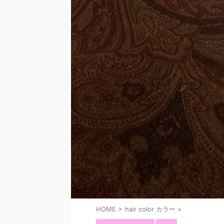
HOME
>
hair color カラー
>