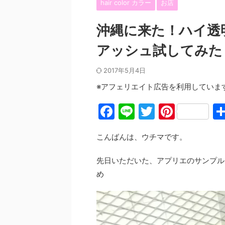
hair color カラー
お店
沖縄に来た！ハイ透
アッシュ試してみた
2017年5月4日
※アフェリエイト広告を利用していま
F
Li
T
Pi
a
n
w
nt
こんばんは、ウチマです。
c
e
itt
er
e
er
e
先日いただいた、アプリエのサンプル、
b
st
め
o
o
k