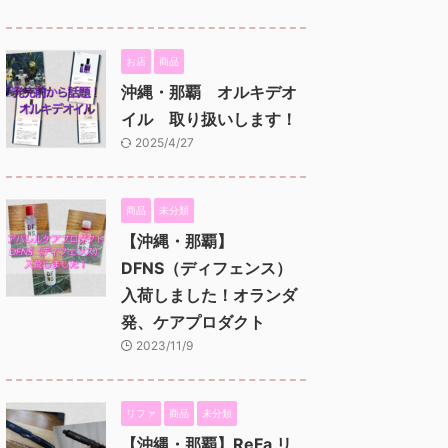
お店
商品
沖縄・那覇 オルキデオ
イル 取り扱いします！
2025/4/27
商品
未分類
【沖縄・那覇】
DFNS（ディフェンス）
入荷しました！オランダ
発、ケアプロダクト
2023/11/9
リファ
商品
未分類
【沖縄・那覇】ReFa リ