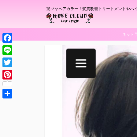
艶ツヤヘアカラー！髪質改善トリートメントやハ
ネット
F
a
L
c
i
T
e
n
w
P
b
e
i
i
o
t
共
n
o
t
有
t
k
e
e
r
r