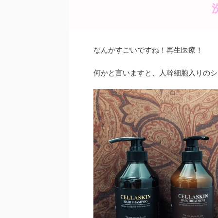
b
st
o
o
なんかすごいですね！再生医療！
k
何かと言いますと、人幹細胞入りのシ