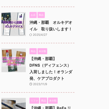
お店
商品
沖縄・那覇 オルキデオ
イル 取り扱いします！
2025/4/27
商品
未分類
【沖縄・那覇】
DFNS（ディフェンス）
入荷しました！オランダ
発、ケアプロダクト
2023/11/9
リファ
商品
未分類
【沖縄・那覇】ReFa リ