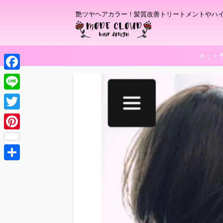
艶ツヤヘアカラー！髪質改善トリートメントやハ
ネット
F
a
L
c
i
T
e
n
w
P
b
e
i
i
o
t
共
n
o
t
有
t
k
e
e
r
r