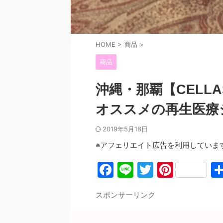
HOME
>
商品
>
商品
沖縄・那覇【CELL
オススメの再生医療
2019年5月18日
※アフェリエイト広告を利用していま
F
Li
T
Pi
a
n
w
nt
スポンサーリンク
c
e
itt
er
e
er
e