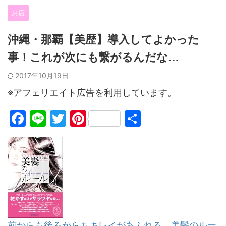
お店
沖縄・那覇【美歴】導入してよかった
事！これが次にも繋がるんだな…
2017年10月19日
※アフェリエイト広告を利用しています。
F
Li
T
Pi
共
a
n
w
nt
有
c
e
itt
er
e
er
e
b
st
o
o
前からも後ろからもキレイがあふれる 美髪のルー