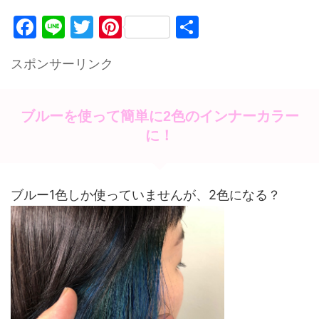
F
Li
T
Pi
共
a
n
w
nt
有
スポンサーリンク
c
e
itt
er
e
er
e
b
st
ブルーを使って簡単に2色のインナーカラー
o
に！
o
k
ブルー1色しか使っていませんが、2色になる？