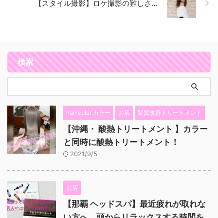
【スタイル撮影】ロケ撮影の難しさ…
検索
hair color カラー
お店
髪質改善トリートメント
【沖縄・ 酸熱トリートメント 】カラー
と同時に酸熱トリートメント！
2021/9/5
お店
【那覇 ヘッドスパ】最近疲れが取れな
い方へ。頭からリラックスする時間を