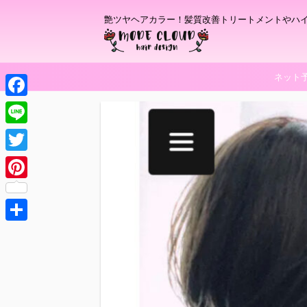
艶ツヤヘアカラー！髪質改善トリートメントやハ
ネット
F
a
L
c
i
T
e
n
w
P
b
e
i
i
o
t
共
n
o
t
有
t
k
e
e
r
r