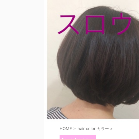
HOME
>
hair color カラー
>