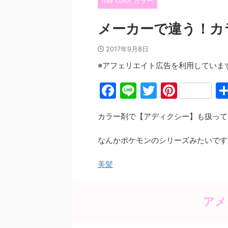
hair color カラー
メーカーで違う！カ
2017年9月8日
※アフェリエイト広告を利用していま
F
Li
T
Pi
a
n
w
nt
カラー剤で【アディクシー】も扱って
c
e
itt
er
e
er
e
なんかポケモンのシリーズみたいです
b
st
美髪
o
o
k
アメ