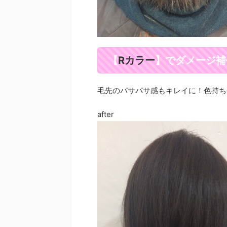
Rカラー
【
】でダメージ補
毛先のパサパサ感もキレイに！色持ち
after