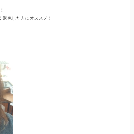
！
色く退色した方にオススメ！