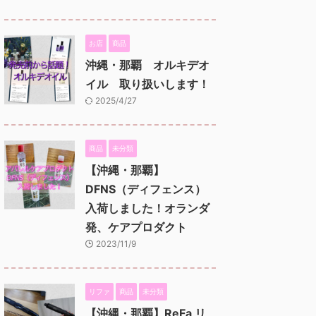
お店
商品
沖縄・那覇 オルキデオ
イル 取り扱いします！
2025/4/27
商品
未分類
【沖縄・那覇】
DFNS（ディフェンス）
入荷しました！オランダ
発、ケアプロダクト
2023/11/9
リファ
商品
未分類
【沖縄・那覇】ReFa リ