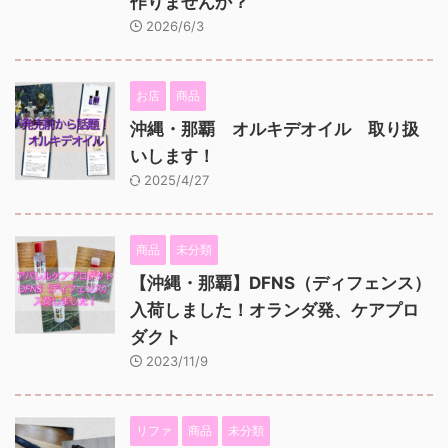
作りませんか？
2026/6/3
お店
商品
沖縄・那覇 オルキデオイル 取り扱
いします！
2025/4/27
商品
未分類
【沖縄・那覇】DFNS（ディフェンス）
入荷しました！オランダ発、ケアプロ
ダクト
2023/11/9
リファ
商品
未分類