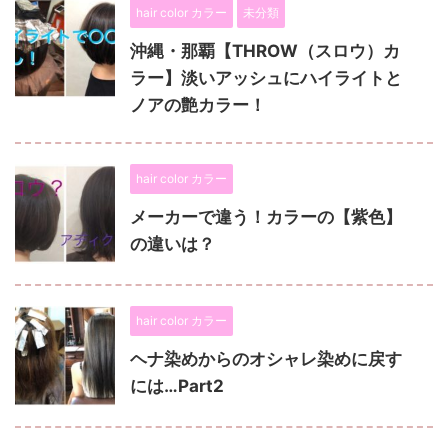
hair color カラー
未分類
沖縄・那覇【THROW（スロウ）カ
ラー】淡いアッシュにハイライトと
ノアの艶カラー！
hair color カラー
メーカーで違う！カラーの【紫色】
の違いは？
hair color カラー
ヘナ染めからのオシャレ染めに戻す
には…Part2