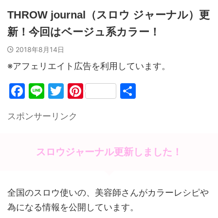
THROW journal（スロウ ジャーナル）更
新！今回はベージュ系カラー！
2018年8月14日
※アフェリエイト広告を利用しています。
F
Li
T
Pi
共
a
n
w
nt
有
スポンサーリンク
c
e
itt
er
e
er
e
b
st
スロウジャーナル更新しました！
o
o
全国のスロウ使いの、美容師さんがカラーレシピや
k
為になる情報を公開しています。