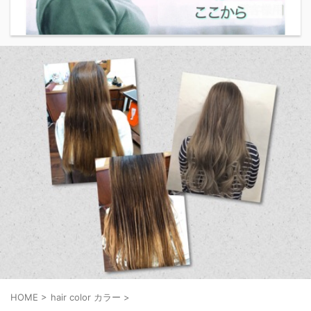
HOME
>
hair color カラー
>