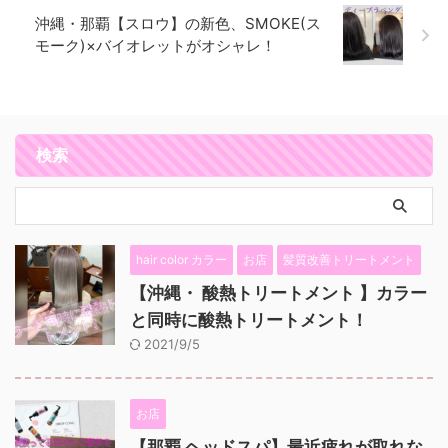
沖縄・那覇【スロウ】の新色、SMOKE(ス
モーク)×バイオレットがオシャレ！
検索
hair color カラー
お店
髪質改善トリートメント
【沖縄・ 酸熱トリートメント 】カラー
と同時に酸熱トリートメント！
2021/9/5
お店
【那覇 ヘッドスパ】最近疲れが取れな