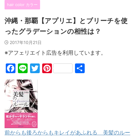
hair color カラー
沖縄・那覇【アプリエ】とブリーチを使
ったグラデーションの相性は？
2017年10月21日
※アフェリエイト広告を利用しています。
F
Li
T
Pi
共
a
n
w
nt
有
c
e
itt
er
e
er
e
b
st
o
o
前からも後ろからもキレイがあふれる 美髪のルー