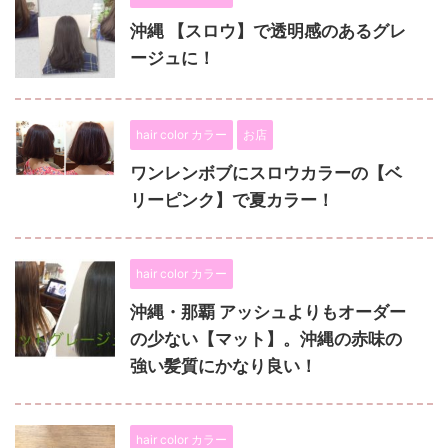
沖縄 【スロウ】で透明感のある‪グレ
ージュに！
hair color カラー
お店
ワンレンボブにスロウカラーの【ベ
リーピンク】で夏カラー！
hair color カラー
沖縄・那覇 アッシュよりもオーダー
の少ない【マット】。沖縄の赤味の
強い髪質にかなり良い！
hair color カラー