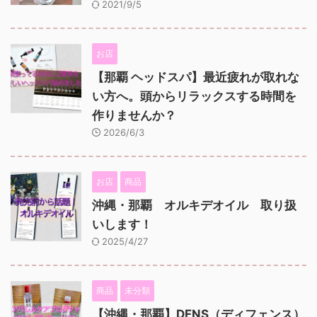
2021/9/5
お店
【那覇 ヘッドスパ】最近疲れが取れな
い方へ。頭からリラックスする時間を
作りませんか？
2026/6/3
お店
商品
沖縄・那覇 オルキデオイル 取り扱
いします！
2025/4/27
商品
未分類
【沖縄・那覇】DFNS（ディフェンス）