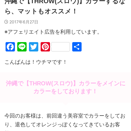
沖縄で【THROW(スロウ)】カラーするな
ら、マットもオススメ！
2017年6月27日
※アフェリエイト広告を利用しています。
F
Li
T
Pi
共
a
n
w
nt
有
こんばんは！ウチマです！
c
e
itt
er
e
er
e
b
st
沖縄で【THROW(スロウ)】カラーをメインに
o
カラーをしております！
o
k
今回のお客様は、前回違う美容室でカラーをしてお
り、退色してオレンジっぽくなってきているお客