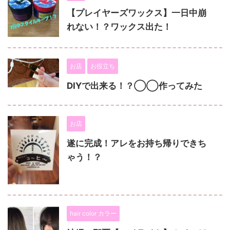
【プレイヤーズワックス】一日中崩
れない！？ワックス出た！
お店
お役立ち
DIYで出来る！？◯◯作ってみた
お店
遂に完成！アレをお持ち帰りできち
ゃう！？
hair color カラー