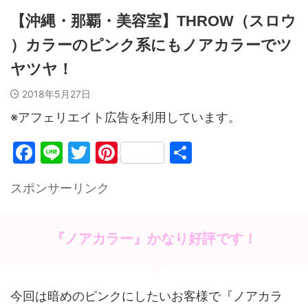
【沖縄・那覇・美容室】THROW（スロウ
）カラーのピンク系にもノアカラーでツ
ヤツヤ！
2018年5月27日
※アフェリエイト広告を利用しています。
F
Li
T
Pi
共
a
n
w
nt
有
スポンサーリンク
c
e
itt
er
e
er
e
b
st
『ノアカラー』かなり好評です！
o
o
今回は暗めのピンクにしたいお客様で『ノアカラ
k