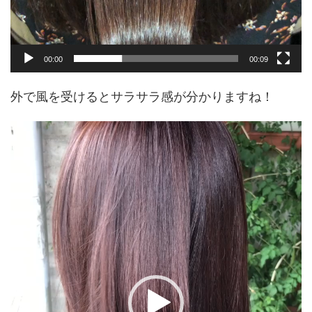
00:00
00:09
外で風を受けるとサラサラ感が分かりますね！
動
画
プ
レ
ー
ヤ
ー