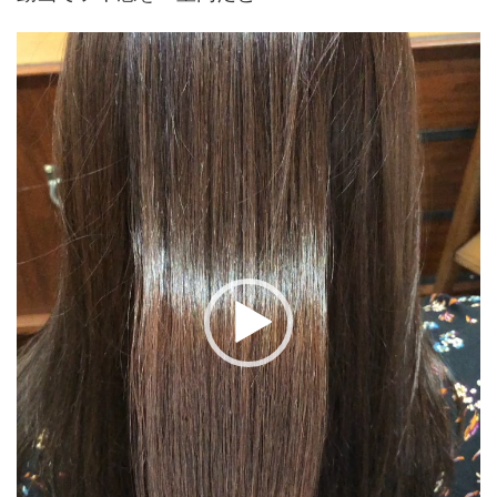
動
画
プ
レ
ー
ヤ
ー