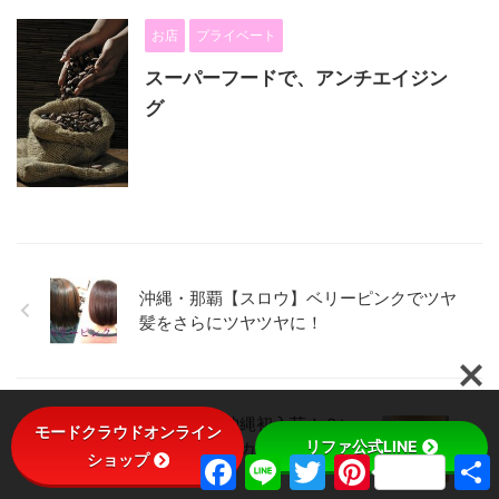
お店
プライベート
スーパーフードで、アンチエイジン
グ
沖縄・那覇【スロウ】ベリーピンクでツヤ
髪をさらにツヤツヤに！
沖縄・那覇【いろもち】沖縄初入荷！？い
モードクラウドオンライン
リファ公式LINE
ろもちカラー！アッシュ系カラーには、こ
ショップ
F
L
T
P
れ！
a
i
w
i