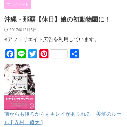
プライベート
沖縄・那覇【休日】娘の初動物園に！
2017年12月5日
※アフェリエイト広告を利用しています。
F
Li
T
Pi
共
a
n
w
nt
有
c
e
itt
er
e
er
e
b
st
o
o
前からも後ろからもキレイがあふれる 美髪のルー
k
ル [ 寺村 優太 ]