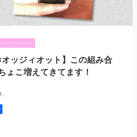
ィオットトリートメント
×オッジィオット】この組み合
ちょこ増えてきてます！
す。
共
有