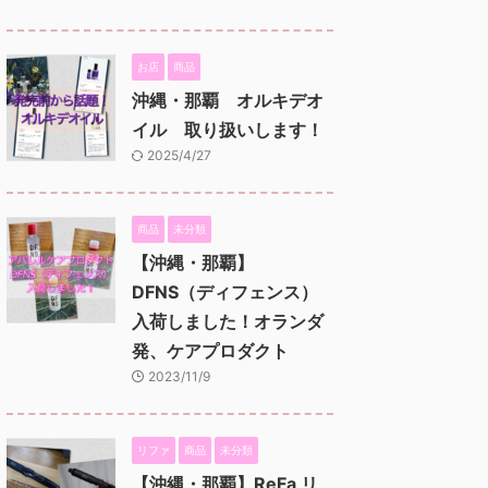
お店
商品
沖縄・那覇 オルキデオ
イル 取り扱いします！
2025/4/27
商品
未分類
【沖縄・那覇】
DFNS（ディフェンス）
入荷しました！オランダ
発、ケアプロダクト
2023/11/9
リファ
商品
未分類
【沖縄・那覇】ReFa リ