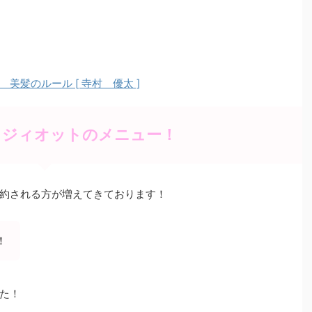
髪のルール [ 寺村 優太 ]
ッジィオットのメニュー！
約される方が増えてきております！
！
た！