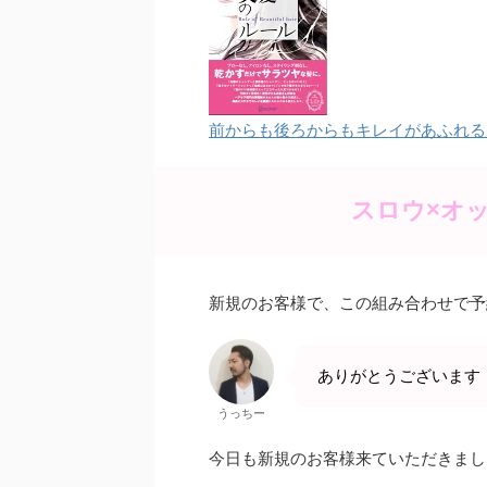
e
er
e
b
st
o
o
前からも後ろからもキレイがあふれる 美
k
スロウ×オ
新規のお客様で、この組み合わせで予
ありがとうございます
うっちー
今日も新規のお客様来ていただきまし