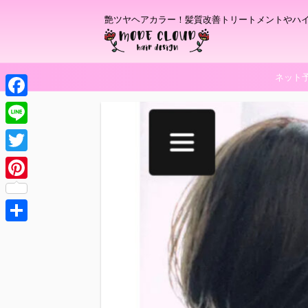
艶ツヤヘアカラー！髪質改善トリートメントやハ
ネット
F
a
L
c
i
T
e
n
w
P
b
e
i
i
o
t
共
n
o
t
有
t
k
e
e
r
r