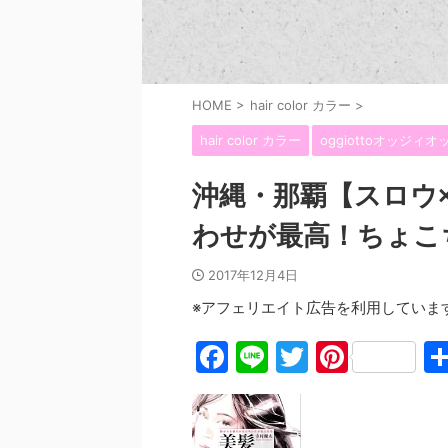
HOME
>
hair color カラー
>
hair color カラー
oggiottoオッジ
沖縄・那覇【スロウ
わせが最高！ちょこ
2017年12月4日
※アフェリエイト広告を利用していま
F
Li
T
Pi
a
n
w
nt
c
e
itt
er