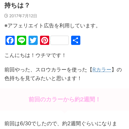
持ちは？
2017年7月12日
※アフェリエイト広告を利用しています。
F
Li
T
Pi
共
a
n
w
nt
有
こんにちは！ウチマです！
c
e
itt
er
e
er
e
前回やった、スロウカラーを使った【
Rカラー
】の
b
st
色持ちを見てみたいと思います！
o
o
前回のカラーから約2週間！
k
前回は6/30でしたので、約2週間ぐらいになりま