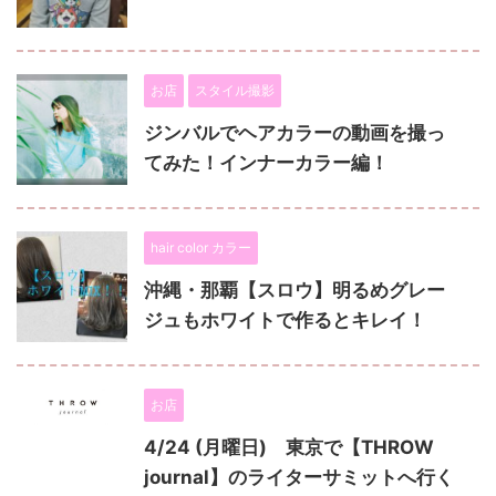
お店
スタイル撮影
ジンバルでヘアカラーの動画を撮っ
てみた！インナーカラー編！
hair color カラー
沖縄・那覇【スロウ】明るめグレー
ジュもホワイトで作るとキレイ！
お店
4/24 (月曜日) 東京で【THROW
journal】のライターサミットへ行く