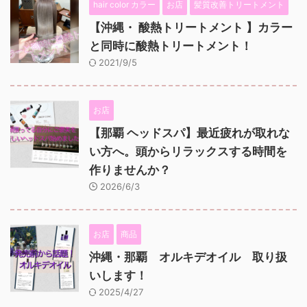
hair color カラー
お店
髪質改善トリートメント
【沖縄・ 酸熱トリートメント 】カラー
と同時に酸熱トリートメント！
2021/9/5
お店
【那覇 ヘッドスパ】最近疲れが取れな
い方へ。頭からリラックスする時間を
作りませんか？
2026/6/3
お店
商品
沖縄・那覇 オルキデオイル 取り扱
いします！
2025/4/27