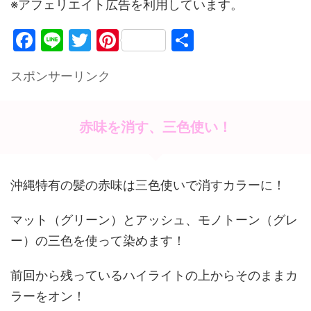
※アフェリエイト広告を利用しています。
F
Li
T
Pi
共
a
n
w
nt
有
スポンサーリンク
c
e
itt
er
e
er
e
b
st
赤味を消す、三色使い！
o
o
沖縄特有の髪の赤味は三色使いで消すカラーに！
k
マット（グリーン）とアッシュ、モノトーン（グレ
ー）の三色を使って染めます！
前回から残っているハイライトの上からそのままカ
ラーをオン！