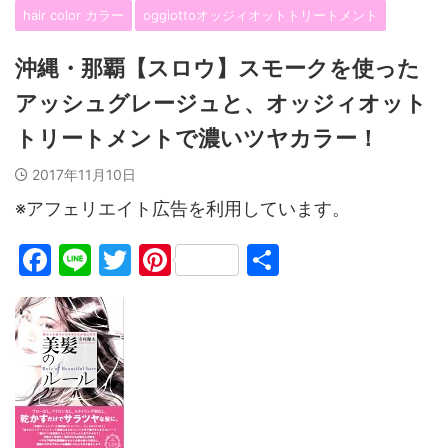
hair color カラー
oggiottoオッジィオットトリートメント
沖縄・那覇【スロウ】スモークを使った
アッシュグレージュと、オッジィオット
トリートメントで濃いツヤカラー！
2017年11月10日
※アフェリエイト広告を利用しています。
F
Li
T
Pi
共
a
n
w
nt
有
c
e
itt
er
e
er
e
b
st
o