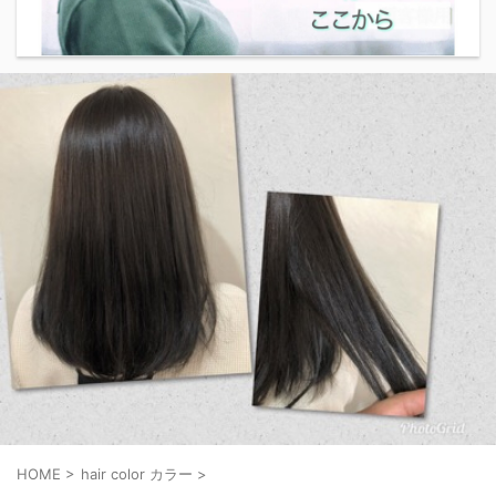
HOME
>
hair color カラー
>