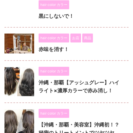
hair color カラー
黒にしないで！
hair color カラー
お店
商品
赤味を消す！
hair color カラー
沖縄・那覇【アッシュグレー】ハイ
ライト×濃厚カラーで赤み消し！
hair color カラー
【沖縄・那覇・美容室】沖縄初！？
秘密のトリートメントでツヤツヤ