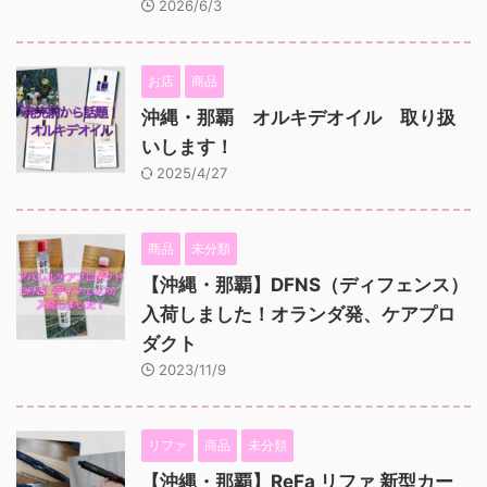
2026/6/3
お店
商品
沖縄・那覇 オルキデオイル 取り扱
いします！
2025/4/27
商品
未分類
【沖縄・那覇】DFNS（ディフェンス）
入荷しました！オランダ発、ケアプロ
ダクト
2023/11/9
リファ
商品
未分類
【沖縄・那覇】ReFa リファ 新型カー