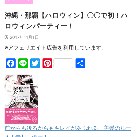
沖縄・那覇【ハロウィン】〇〇で初！ハ
ロウィンパーティー！
2017年11月1日
※アフェリエイト広告を利用しています。
F
Li
T
Pi
共
a
n
w
nt
有
c
e
itt
er
e
er
e
b
st
o
o
前からも後ろからもキレイがあふれる 美髪のルー
k