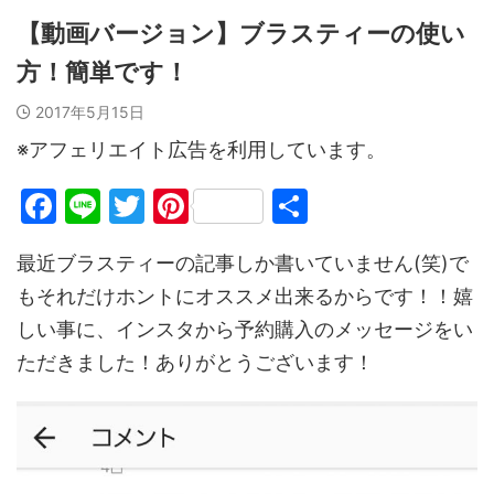
【動画バージョン】ブラスティーの使い
方！簡単です！
2017年5月15日
※アフェリエイト広告を利用しています。
F
Li
T
Pi
共
a
n
w
nt
有
最近ブラスティーの記事しか書いていません(笑)で
c
e
itt
er
もそれだけホントにオススメ出来るからです！！嬉
e
er
e
しい事に、インスタから予約購入のメッセージをい
b
st
ただきました！ありがとうございます！
o
o
k