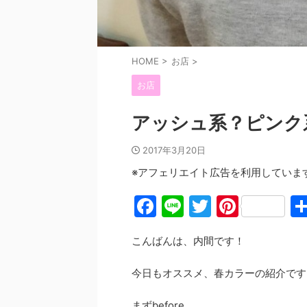
HOME
>
お店
>
お店
アッシュ系？ピンク
2017年3月20日
※アフェリエイト広告を利用していま
F
Li
T
Pi
a
n
w
nt
こんばんは、内間です！
c
e
itt
er
e
er
e
今日もオススメ、春カラーの紹介です
b
st
まずbefore