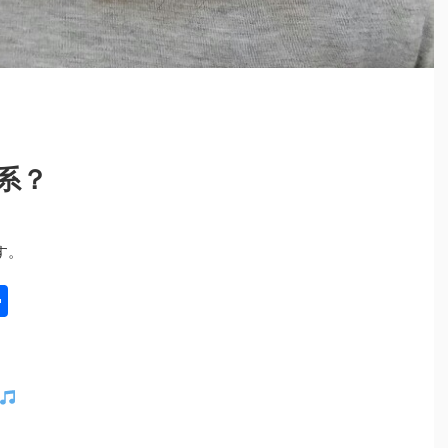
系？
す。
共
有