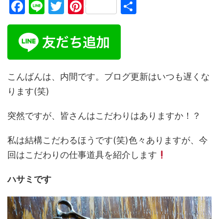
F
Li
T
Pi
共
a
n
w
nt
有
c
e
itt
er
e
er
e
b
st
こんばんは、内間です。ブログ更新はいつも遅くな
o
ります(笑)
o
k
突然ですが、皆さんはこだわりはありますか！？
私は結構こだわるほうです(笑)色々ありますが、今
回はこだわりの仕事道具を紹介します
ハサミです