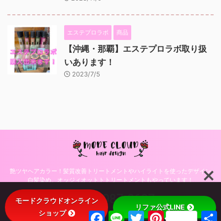
エステプロラボ
商品
【沖縄・那覇】エステプロラボ取り扱
いあります！
2023/7/5
艶ツヤヘアカラー！髪質改善トリートメントやハイライトを使ったデザイン
白髪染め、オッジィオットトトリートメントもやっています！
098-987-0697
モードクラウドオンライン
リファ公式LINE
ショップ
F
L
T
P
© 2026 沖縄・那覇・美容室モードクラウドヘアデザインのブログ！