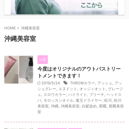
HOME
>
沖縄美容室
沖縄美容室
お店
今度はオリジナルのアウトバストリー
トメントできます！
2019/5/24
THROWカラー
,
アッシュ
,
アッ
シュグレー
,
エヌドット
,
オッジィオット
,
グレージ
ュ
,
スロウカラー
,
ハイライト
,
ブリーチ
,
ヘッドス
パ
,
モロッカンオイル
,
復元ドライヤー
,
松川
,
松川
美容室
,
沖縄
,
沖縄美容室
,
白髪染め
,
那覇
,
那覇美容
室