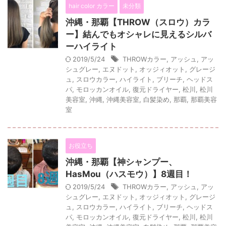
hair color カラー
未分類
沖縄・那覇【THROW（スロウ）カラ
ー】結んでもオシャレに見えるシルバ
ーハイライト
2019/5/24
THROWカラー
,
アッシュ
,
アッ
シュグレー
,
エヌドット
,
オッジィオット
,
グレージ
ュ
,
スロウカラー
,
ハイライト
,
ブリーチ
,
ヘッドス
パ
,
モロッカンオイル
,
復元ドライヤー
,
松川
,
松川
美容室
,
沖縄
,
沖縄美容室
,
白髪染め
,
那覇
,
那覇美容
室
お役立ち
沖縄・那覇【神シャンプー、
HasMou（ハスモウ）】8週目！
2019/5/24
THROWカラー
,
アッシュ
,
アッ
シュグレー
,
エヌドット
,
オッジィオット
,
グレージ
ュ
,
スロウカラー
,
ハイライト
,
ブリーチ
,
ヘッドス
パ
,
モロッカンオイル
,
復元ドライヤー
,
松川
,
松川