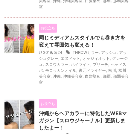
美容室
,
沖縄
,
沖縄美容室
,
白髪染め
,
那覇
,
那覇美容
室
お役立ち
同じミディアムスタイルでも巻き方を
変えて雰囲気も変える！
2019/5/24
THROWカラー
,
アッシュ
,
アッ
シュグレー
,
エヌドット
,
オッジィオット
,
グレージ
ュ
,
スロウカラー
,
ハイライト
,
ブリーチ
,
ヘッドス
パ
,
モロッカンオイル
,
復元ドライヤー
,
松川
,
松川
美容室
,
沖縄
,
沖縄美容室
,
白髪染め
,
那覇
,
那覇美容
室
お役立ち
沖縄からヘアカラーに特化したWEBマ
ガジン【スロウジャーナル】更新しま
したよー！