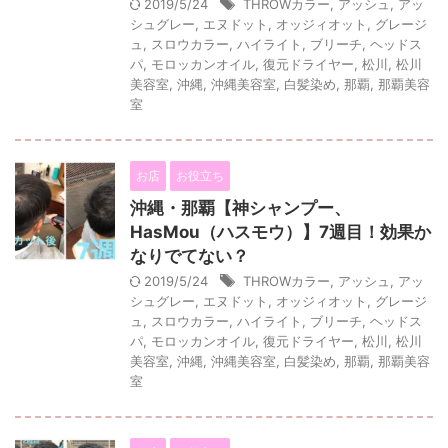
2019/5/24
THROWカラー
,
アッシュ
,
アッ
シュグレー
,
エヌドット
,
オッジィオット
,
グレージ
ュ
,
スロウカラー
,
ハイライト
,
ブリーチ
,
ヘッドス
パ
,
モロッカンオイル
,
復元ドライヤー
,
松川
,
松川
美容室
,
沖縄
,
沖縄美容室
,
白髪染め
,
那覇
,
那覇美容
室
お店
お役立ち
沖縄・那覇【神シャンプー、
HasMou（ハスモウ）】7週目！効果か
なりでてない？
2019/5/24
THROWカラー
,
アッシュ
,
アッ
シュグレー
,
エヌドット
,
オッジィオット
,
グレージ
ュ
,
スロウカラー
,
ハイライト
,
ブリーチ
,
ヘッドス
パ
,
モロッカンオイル
,
復元ドライヤー
,
松川
,
松川
美容室
,
沖縄
,
沖縄美容室
,
白髪染め
,
那覇
,
那覇美容
室