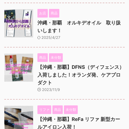
お店
商品
沖縄・那覇 オルキデオイル 取り扱
いします！
2025/4/27
商品
未分類
【沖縄・那覇】DFNS（ディフェンス）
入荷しました！オランダ発、ケアプロ
ダクト
2023/11/9
リファ
商品
未分類
【沖縄・那覇】ReFa リファ 新型カー
ルアイロン入荷！