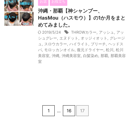
お店
お役立ち
沖縄・那覇【神シャンプー、
HasMou（ハスモウ）】の1か月をまと
めてみました。
2019/5/24
THROWカラー
,
アッシュ
,
アッ
シュグレー
,
エヌドット
,
オッジィオット
,
グレージ
ュ
,
スロウカラー
,
ハイライト
,
ブリーチ
,
ヘッドス
パ
,
モロッカンオイル
,
復元ドライヤー
,
松川
,
松川
美容室
,
沖縄
,
沖縄美容室
,
白髪染め
,
那覇
,
那覇美容
室
1
…
16
17