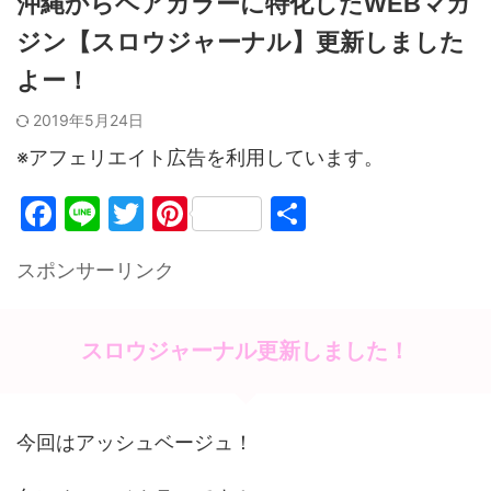
沖縄からヘアカラーに特化したWEBマガ
ジン【スロウジャーナル】更新しました
よー！
2019年5月24日
※アフェリエイト広告を利用しています。
F
Li
T
Pi
共
a
n
w
nt
有
スポンサーリンク
c
e
itt
er
e
er
e
b
st
スロウジャーナル更新しました！
o
o
今回はアッシュベージュ！
k