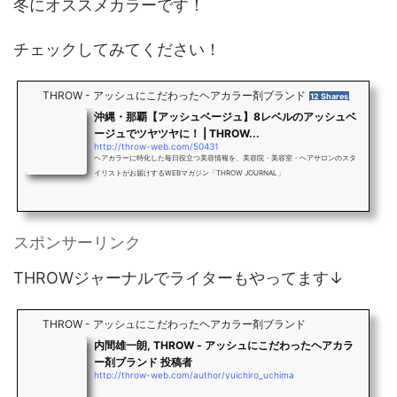
冬にオススメカラーです！
チェックしてみてください！
THROW - アッシュにこだわったヘアカラー剤ブランド
12 Shares
沖縄・那覇【アッシュベージュ】8レベルのアッシュベ
ージュでツヤツヤに！ | THROW...
http://throw-web.com/50431
ヘアカラーに特化した毎日役立つ美容情報を、美容院・美容室・ヘアサロンのスタ
イリストがお届けするWEBマガジン「THROW JOURNAL」
スポンサーリンク
THROWジャーナルでライターもやってます↓
THROW - アッシュにこだわったヘアカラー剤ブランド
内間雄一朗, THROW - アッシュにこだわったヘアカラ
ー剤ブランド 投稿者
http://throw-web.com/author/yuichiro_uchima