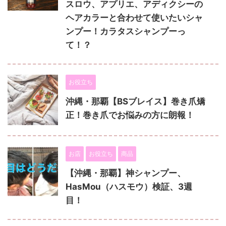
スロウ、アプリエ、アディクシーの
ヘアカラーと合わせて使いたいシャ
ンプー！カラタスシャンプーっ
て！？
お役立ち
沖縄・那覇【BSブレイス】巻き爪矯
正！巻き爪でお悩みの方に朗報！
お店
お役立ち
商品
【沖縄・那覇】神シャンプー、
HasMou（ハスモウ）検証、3週
目！