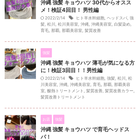
沖縄 強髪 キョウハツ 30代からオスス
メ！検証4回目！ 男性編
2022/2/14
ヒト羊水幹細胞
,
ヘッドスパ
,
強
髪
,
松川
,
松川美容室
,
沖縄
,
沖縄美容室
,
白髪染め
,
育毛
,
那覇
,
那覇美容室
,
髪質改善
強髪
沖縄 強髪 キョウハツ 薄毛が気になる方
に！検証3回目！！男性編
2022/2/14
ヒト羊水幹細胞
,
強髪
,
松川
,
松
川美容室
,
沖縄
,
沖縄美容室
,
育毛
,
那覇
,
那覇美容
室
,
酸熱トリートメント
,
髪質改善
,
髪質改善カラー
,
髪質改善トリートメント
お店
強髪
沖縄 強髪 キョウハツ で育毛ヘッドス
パ！