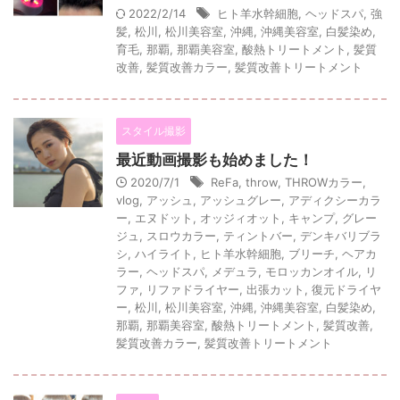
2022/2/14
ヒト羊水幹細胞
,
ヘッドスパ
,
強
髪
,
松川
,
松川美容室
,
沖縄
,
沖縄美容室
,
白髪染め
,
育毛
,
那覇
,
那覇美容室
,
酸熱トリートメント
,
髪質
改善
,
髪質改善カラー
,
髪質改善トリートメント
スタイル撮影
最近動画撮影も始めました！
2020/7/1
ReFa
,
throw
,
THROWカラー
,
vlog
,
アッシュ
,
アッシュグレー
,
アディクシーカラ
ー
,
エヌドット
,
オッジィオット
,
キャンプ
,
グレー
ジュ
,
スロウカラー
,
ティントバー
,
デンキバリブラ
シ
,
ハイライト
,
ヒト羊水幹細胞
,
ブリーチ
,
ヘアカ
ラー
,
ヘッドスパ
,
メデュラ
,
モロッカンオイル
,
リ
ファ
,
リファドライヤー
,
出張カット
,
復元ドライヤ
ー
,
松川
,
松川美容室
,
沖縄
,
沖縄美容室
,
白髪染め
,
那覇
,
那覇美容室
,
酸熱トリートメント
,
髪質改善
,
髪質改善カラー
,
髪質改善トリートメント