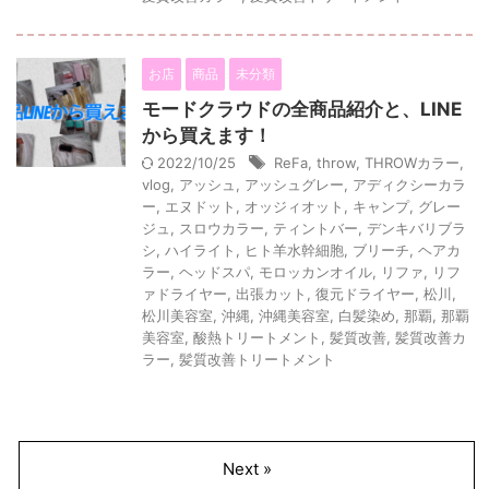
お店
商品
未分類
モードクラウドの全商品紹介と、LINE
から買えます！
2022/10/25
ReFa
,
throw
,
THROWカラー
,
vlog
,
アッシュ
,
アッシュグレー
,
アディクシーカラ
ー
,
エヌドット
,
オッジィオット
,
キャンプ
,
グレー
ジュ
,
スロウカラー
,
ティントバー
,
デンキバリブラ
シ
,
ハイライト
,
ヒト羊水幹細胞
,
ブリーチ
,
ヘアカ
ラー
,
ヘッドスパ
,
モロッカンオイル
,
リファ
,
リフ
ァドライヤー
,
出張カット
,
復元ドライヤー
,
松川
,
松川美容室
,
沖縄
,
沖縄美容室
,
白髪染め
,
那覇
,
那覇
美容室
,
酸熱トリートメント
,
髪質改善
,
髪質改善カ
ラー
,
髪質改善トリートメント
Next »