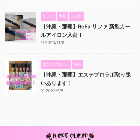
リファ
商品
未分類
【沖縄・那覇】ReFa リファ 新型カー
ルアイロン入荷！
2023/11/9
エステプロラボ
商品
【沖縄・那覇】エステプロラボ取り扱
いあります！
2023/7/5