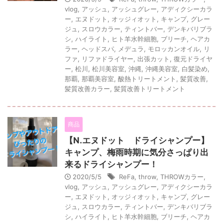
vlog
,
アッシュ
,
アッシュグレー
,
アディクシーカラ
ー
,
エヌドット
,
オッジィオット
,
キャンプ
,
グレー
ジュ
,
スロウカラー
,
ティントバー
,
デンキバリブラ
シ
,
ハイライト
,
ヒト羊水幹細胞
,
ブリーチ
,
ヘアカ
ラー
,
ヘッドスパ
,
メデュラ
,
モロッカンオイル
,
リ
ファ
,
リファドライヤー
,
出張カット
,
復元ドライヤ
ー
,
松川
,
松川美容室
,
沖縄
,
沖縄美容室
,
白髪染め
,
那覇
,
那覇美容室
,
酸熱トリートメント
,
髪質改善
,
髪質改善カラー
,
髪質改善トリートメント
商品
【N.エヌドット ドライシャンプー】
キャンプ、梅雨時期に気分さっぱり出
来るドライシャンプー！
2020/5/5
ReFa
,
throw
,
THROWカラー
,
vlog
,
アッシュ
,
アッシュグレー
,
アディクシーカラ
ー
,
エヌドット
,
オッジィオット
,
キャンプ
,
グレー
ジュ
,
スロウカラー
,
ティントバー
,
デンキバリブラ
シ
,
ハイライト
,
ヒト羊水幹細胞
,
ブリーチ
,
ヘアカ