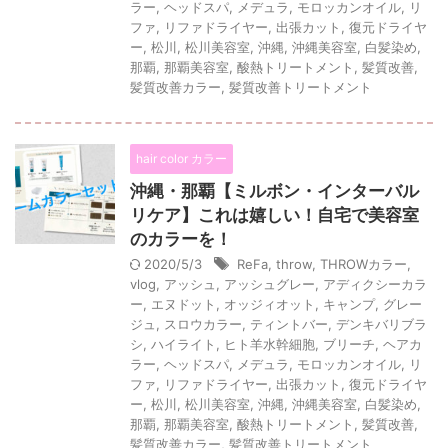
ラー
,
ヘッドスパ
,
メデュラ
,
モロッカンオイル
,
リ
ファ
,
リファドライヤー
,
出張カット
,
復元ドライヤ
ー
,
松川
,
松川美容室
,
沖縄
,
沖縄美容室
,
白髪染め
,
那覇
,
那覇美容室
,
酸熱トリートメント
,
髪質改善
,
髪質改善カラー
,
髪質改善トリートメント
hair color カラー
沖縄・那覇【ミルボン・インターバル
リケア】これは嬉しい！自宅で美容室
のカラーを！
2020/5/3
ReFa
,
throw
,
THROWカラー
,
vlog
,
アッシュ
,
アッシュグレー
,
アディクシーカラ
ー
,
エヌドット
,
オッジィオット
,
キャンプ
,
グレー
ジュ
,
スロウカラー
,
ティントバー
,
デンキバリブラ
シ
,
ハイライト
,
ヒト羊水幹細胞
,
ブリーチ
,
ヘアカ
ラー
,
ヘッドスパ
,
メデュラ
,
モロッカンオイル
,
リ
ファ
,
リファドライヤー
,
出張カット
,
復元ドライヤ
ー
,
松川
,
松川美容室
,
沖縄
,
沖縄美容室
,
白髪染め
,
那覇
,
那覇美容室
,
酸熱トリートメント
,
髪質改善
,
髪質改善カラー
,
髪質改善トリートメント