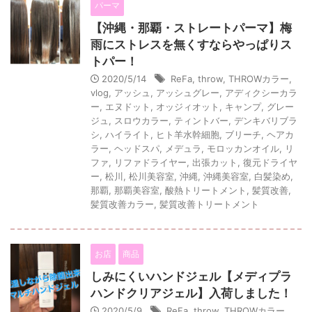
パーマ
【沖縄・那覇・ストレートパーマ】梅
雨にストレスを無くすならやっぱりス
トパー！
2020/5/14
ReFa
,
throw
,
THROWカラー
,
vlog
,
アッシュ
,
アッシュグレー
,
アディクシーカラ
ー
,
エヌドット
,
オッジィオット
,
キャンプ
,
グレー
ジュ
,
スロウカラー
,
ティントバー
,
デンキバリブラ
シ
,
ハイライト
,
ヒト羊水幹細胞
,
ブリーチ
,
ヘアカ
ラー
,
ヘッドスパ
,
メデュラ
,
モロッカンオイル
,
リ
ファ
,
リファドライヤー
,
出張カット
,
復元ドライヤ
ー
,
松川
,
松川美容室
,
沖縄
,
沖縄美容室
,
白髪染め
,
那覇
,
那覇美容室
,
酸熱トリートメント
,
髪質改善
,
髪質改善カラー
,
髪質改善トリートメント
お店
商品
しみにくいハンドジェル【メディプラ
ハンドクリアジェル】入荷しました！
2020/5/9
ReFa
,
throw
,
THROWカラー
,