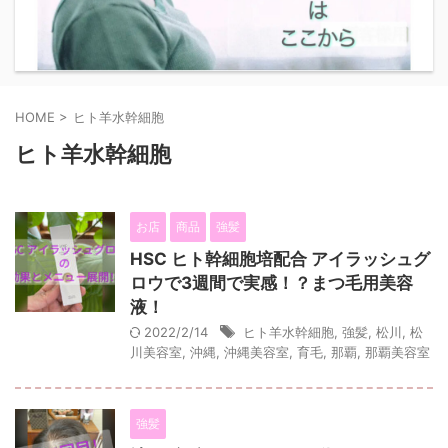
HOME
>
ヒト羊水幹細胞
ヒト羊水幹細胞
お店
商品
強髪
HSC ヒト幹細胞培配合 アイラッシュグ
ロウで3週間で実感！？まつ毛用美容
液！
2022/2/14
ヒト羊水幹細胞
,
強髪
,
松川
,
松
川美容室
,
沖縄
,
沖縄美容室
,
育毛
,
那覇
,
那覇美容室
強髪