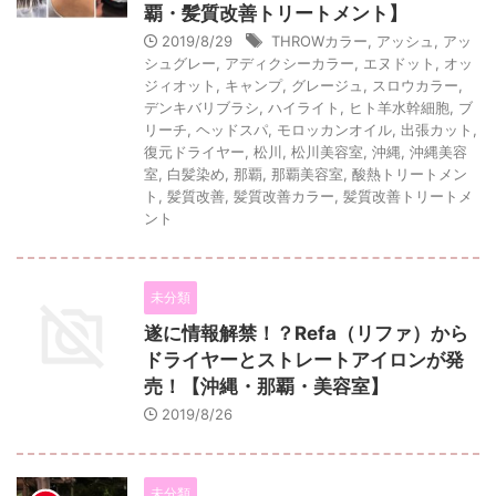
覇・髪質改善トリートメント】
2019/8/29
THROWカラー
,
アッシュ
,
アッ
シュグレー
,
アディクシーカラー
,
エヌドット
,
オッ
ジィオット
,
キャンプ
,
グレージュ
,
スロウカラー
,
デンキバリブラシ
,
ハイライト
,
ヒト羊水幹細胞
,
ブ
リーチ
,
ヘッドスパ
,
モロッカンオイル
,
出張カット
,
復元ドライヤー
,
松川
,
松川美容室
,
沖縄
,
沖縄美容
室
,
白髪染め
,
那覇
,
那覇美容室
,
酸熱トリートメン
ト
,
髪質改善
,
髪質改善カラー
,
髪質改善トリートメ
ント
未分類
遂に情報解禁！？Refa（リファ）から
ドライヤーとストレートアイロンが発
売！【沖縄・那覇・美容室】
2019/8/26
未分類