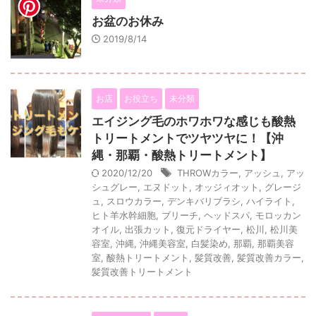
お盆のお休み
2019/8/14
お店
お役立ち
未分類
エイジング毛のホワホワな感じも酸熱
トリートメントでツヤツヤに！【沖
縄・那覇・酸熱トリートメント】
2020/12/20
THROWカラー
,
アッシュ
,
アッ
シュグレー
,
エヌドット
,
オッジィオット
,
グレージ
ュ
,
スロウカラー
,
デンキバリブラシ
,
ハイライト
,
ヒト羊水幹細胞
,
ブリーチ
,
ヘッドスパ
,
モロッカン
オイル
,
出張カット
,
復元ドライヤー
,
松川
,
松川美
容室
,
沖縄
,
沖縄美容室
,
白髪染め
,
那覇
,
那覇美容
室
,
酸熱トリートメント
,
髪質改善
,
髪質改善カラー
,
髪質改善トリートメント