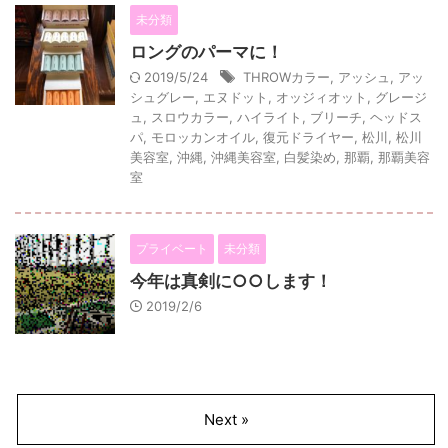
未分類
ロングのパーマに！
2019/5/24
THROWカラー
,
アッシュ
,
アッ
シュグレー
,
エヌドット
,
オッジィオット
,
グレージ
ュ
,
スロウカラー
,
ハイライト
,
ブリーチ
,
ヘッドス
パ
,
モロッカンオイル
,
復元ドライヤー
,
松川
,
松川
美容室
,
沖縄
,
沖縄美容室
,
白髪染め
,
那覇
,
那覇美容
室
プライベート
未分類
今年は真剣に○○します！
2019/2/6
Next »