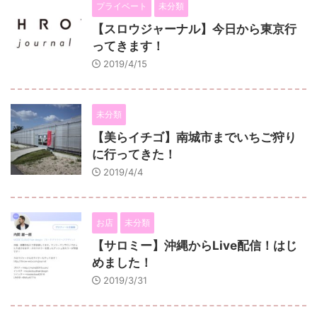
プライベート
未分類
【スロウジャーナル】今日から東京行
ってきます！
2019/4/15
未分類
【美らイチゴ】南城市までいちご狩り
に行ってきた！
2019/4/4
お店
未分類
【サロミー】沖縄からLive配信！はじ
めました！
2019/3/31