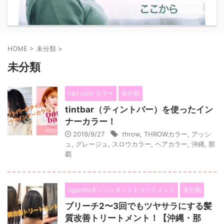
HOME
>
未分類
>
未分類
hair color カラー
未分類
tintbar（ティントバー）を使ったイン
ナーカラー！
2019/9/27
throw
,
THROWカラー
,
アッシ
ュ
,
グレージュ
,
スロウカラー
,
ヘアカラー
,
沖縄
,
那
覇
oggiottoオッジィオットトリートメント
未分類
ブリーチ2〜3回でもツヤサラにする髪
質改善トリートメント！【沖縄・那