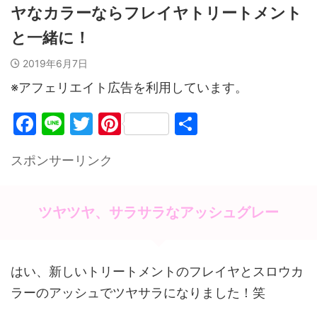
ヤなカラーならフレイヤトリートメント
と一緒に！
2019年6月7日
※アフェリエイト広告を利用しています。
F
Li
T
Pi
共
a
n
w
nt
有
スポンサーリンク
c
e
itt
er
e
er
e
b
st
ツヤツヤ、サラサラなアッシュグレー
o
o
はい、新しいトリートメントのフレイヤとスロウカ
k
ラーのアッシュでツヤサラになりました！笑