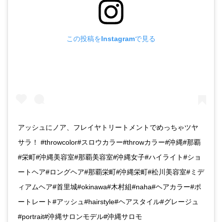
この投稿をInstagramで見る
アッシュにノア、フレイヤトリートメントでめっちゃツヤ
サラ！ #throwcolor#スロウカラー#throwカラー#沖縄#那覇
#栄町#沖縄美容室#那覇美容室#沖縄女子#ハイライト#ショ
ートヘア#ロングヘア#那覇栄町#沖縄栄町#松川美容室#ミデ
ィアムヘア#首里城#okinawa#木村組#naha#ヘアカラー#ポ
ートレート#アッシュ#hairstyle#ヘアスタイル#グレージュ
#portrait#沖縄サロンモデル#沖縄サロモ