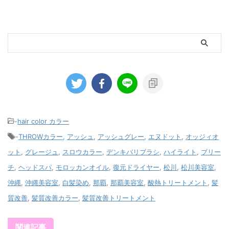
-
hair color カラー
-
THROWカラー
,
アッシュ
,
アッシュグレー
,
エヌドット
,
オッジィオ
ット
,
グレージュ
,
スロウカラー
,
デンキバリブラシ
,
ハイライト
,
ブリー
チ
,
ヘッドスパ
,
モロッカンオイル
,
復元ドライヤー
,
松川
,
松川美容室
,
沖縄
,
沖縄美容室
,
白髪染め
,
那覇
,
那覇美容室
,
酸熱トリートメント
,
髪
質改善
,
髪質改善カラー
,
髪質改善トリートメント
関連記事