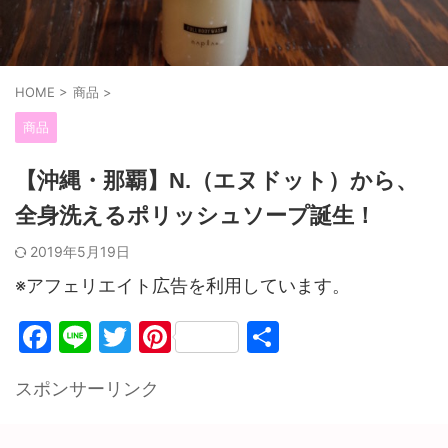
HOME
>
商品
>
商品
【沖縄・那覇】N.（エヌドット）から、
全身洗えるポリッシュソープ誕生！
2019年5月19日
※アフェリエイト広告を利用しています。
F
Li
T
Pi
共
a
n
w
nt
有
スポンサーリンク
c
e
itt
er
e
er
e