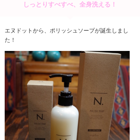
b
st
しっとりすべすべ、全身洗える！
o
o
エヌドットから、ポリッシュソープが誕生しまし
k
た！