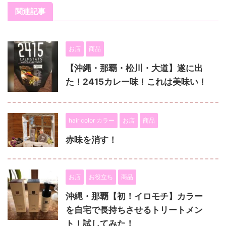
関連記事
お店
商品
【沖縄・那覇・松川・大道】遂に出
た！2415カレー味！これは美味い！
hair color カラー
お店
商品
赤味を消す！
お店
お役立ち
商品
沖縄・那覇【初！イロモチ】カラー
を自宅で長持ちさせるトリートメン
ト！試してみた！