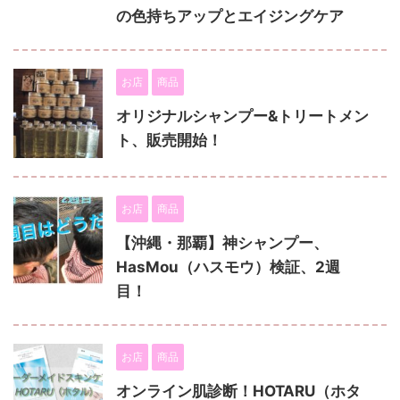
の色持ちアップとエイジングケア
お店
商品
オリジナルシャンプー&トリートメン
ト、販売開始！
お店
商品
【沖縄・那覇】神シャンプー、
HasMou（ハスモウ）検証、2週
目！
お店
商品
オンライン肌診断！HOTARU（ホタ