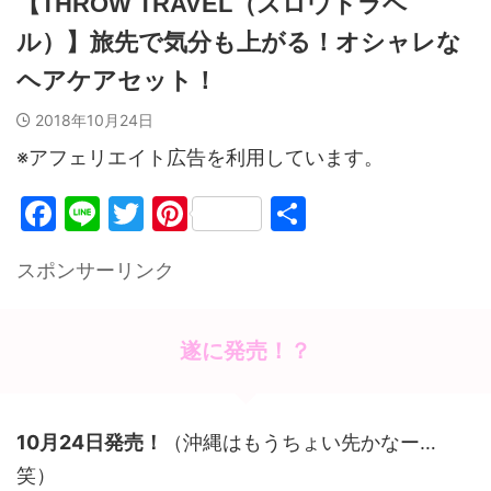
【THROW TRAVEL（スロウトラベ
ル）】旅先で気分も上がる！オシャレな
ヘアケアセット！
2018年10月24日
※アフェリエイト広告を利用しています。
F
Li
T
Pi
共
a
n
w
nt
有
スポンサーリンク
c
e
itt
er
e
er
e
b
st
遂に発売！？
o
o
10月24日発売！
（沖縄はもうちょい先かなー…
k
笑）