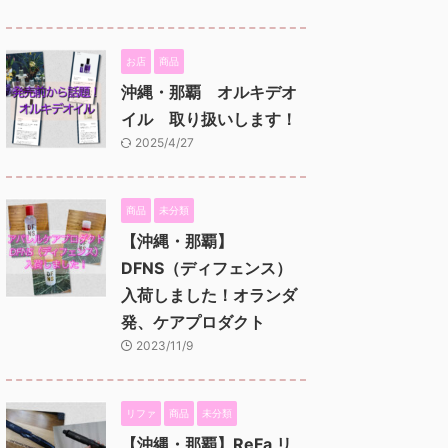
お店
商品
沖縄・那覇 オルキデオ
イル 取り扱いします！
2025/4/27
商品
未分類
【沖縄・那覇】
DFNS（ディフェンス）
入荷しました！オランダ
発、ケアプロダクト
2023/11/9
リファ
商品
未分類
【沖縄・那覇】ReFa リ