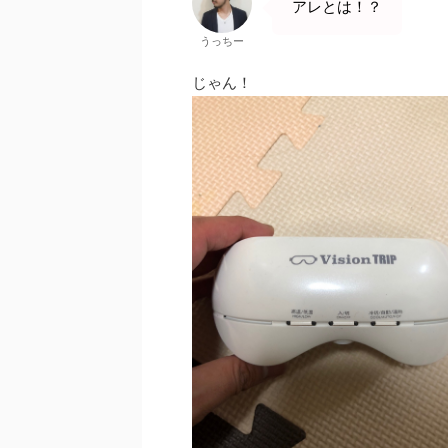
アレとは！？
うっちー
じゃん！