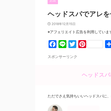
お店
ヘッドスパでアレを
2018年12月15日
※アフェリエイト広告を利用していま
F
Li
T
Pi
a
n
w
nt
スポンサーリンク
c
e
itt
er
e
er
e
b
st
ヘッドスパ
o
o
ただでさえ気持ちいいヘッドスパに、
k