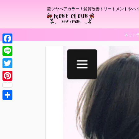
艶ツヤヘアカラー！髪質改善トリートメントやハ
ネット
F
a
L
c
i
T
e
n
w
P
b
e
i
i
o
t
共
n
o
t
有
t
k
e
e
r
r