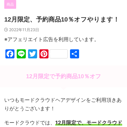
商品
12月限定、予約商品10％オフやります！
2022年11月23日
※アフェリエイト広告を利用しています。
F
Li
T
Pi
共
a
n
w
nt
有
c
e
itt
er
12月限定で予約商品10％オフ
e
er
e
b
st
o
いつもモードクラウドヘアデザインをご利用頂きあ
o
りがとうございます！
k
モードクラウドでは、
12月限定で、モードクラウド