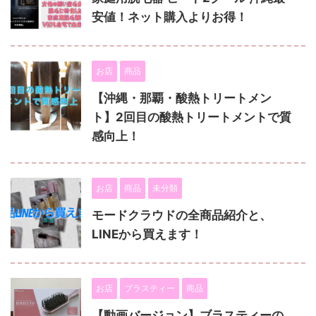
安値！ネット購入よりお得！
お店
商品
【沖縄・那覇・酸熱トリートメン
ト】2回目の酸熱トリートメントで質
感向上！
お店
商品
未分類
モードクラウドの全商品紹介と、
LINEから買えます！
お店
ブラスティー
商品
【動画バージョン】ブラスティーの