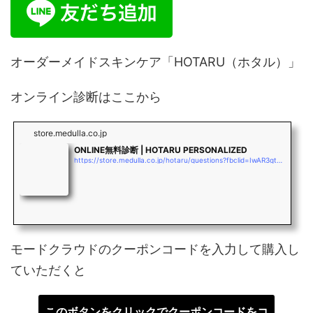
オーダーメイドスキンケア「HOTARU（ホタル）」
オンライン診断はここから
store.medulla.co.jp
ONLINE無料診断 | HOTARU PERSONALIZED
https://store.medulla.co.jp/hotaru/questions?fbclid=IwAR3gtD363DlS2b10EtpVY1iicodaD3rqYmEXutncLouJo4bJsKXNMDFoc_M
モードクラウドのクーポンコードを入力して購入し
ていただくと
このボタンをクリックでクーポンコードをコ