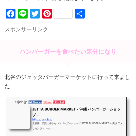
F
Li
T
Pi
共
a
n
w
nt
有
スポンサーリンク
c
e
itt
er
e
er
e
b
st
ハンバーガーを食べたい気分になり
o
o
北谷のジェッタバーガーマーケットに行って来まし
k
た
ssjcb.jp
74 Shares
1 User
1 Pocket
JETTA BURGER MARKET - 沖縄 ハンバーガーショッ
プ -
http://ssjcb.jp
北谷発 伝説の小さなハンバーガーショップ JETTA BURGER MARKET in 美浜 アメ
リカンヴィレッジ