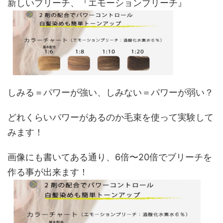
新しいブリーチ、『エモーションブリーチ』
k
しみる＝パワーが強い、しみない＝パワーが弱い？
どれくらいパワーがあるのか毛束を使って実験して
みます！
画像にも書いてある通り、6倍〜20倍でブリーチを
作る事が出来ます！