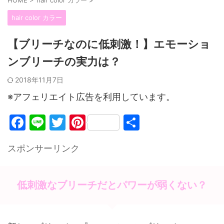
hair color カラー
【ブリーチなのに低刺激！】エモーショ
ンブリーチの実力は？
2018年11月7日
※アフェリエイト広告を利用しています。
F
Li
T
Pi
共
a
n
w
nt
有
スポンサーリンク
c
e
itt
er
e
er
e
b
st
低刺激なブリーチだとパワーが弱くない？
o
o