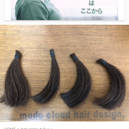
HOME
>
hair color カラー
>