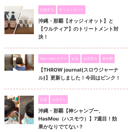
お役立ち
オッジィオット
沖縄・那覇【オッジィオット】と
【ウルティア】のトリートメント対
決！
hair color カラー
お店
お役立ち
未分類
【THROW journal(スロウジャーナ
ル)】更新しました！今回はピンク！
お店
お役立ち
沖縄・那覇【神シャンプー、
HasMou（ハスモウ）】7週目！効
果かなりでてない？