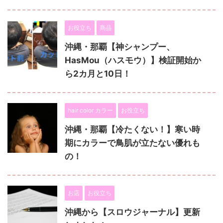
お役立ち
商品
沖縄・那覇【神シャンプー、
HasMou（ハスモウ）】検証開始か
ら2カ月と10日！
hair color カラー
お役立ち
沖縄・那覇【冷たくない！】寒い時
期にカラーで鳥肌が立たない優れも
の！
お店
お役立ち
沖縄から【スロウジャーナル】更新