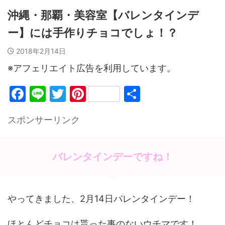
沖縄・那覇・美容室【バレンタインデ
ー】には手作りチョコでしょ！？
2018年2月14日
※アフェリエイト広告を利用しています。
F
Li
T
Pi
共
a
n
w
nt
有
スポンサーリンク
c
e
itt
er
e
er
e
b
st
バレンタインデーですね！
o
o
やってきました、2月14日バレンタインデー！
k
ほとんどチョコは貰った事のないウチマです！