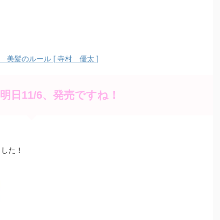
髪のルール [ 寺村 優太 ]
明日11/6、発売ですね！
ました！