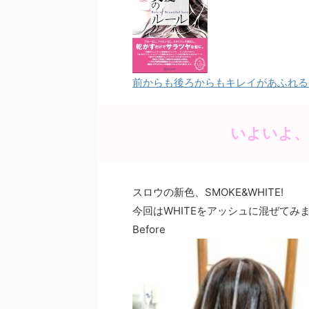
e
er
e
b
st
o
o
前からも後ろからもキレイがあふれる 美
k
いよいよ、
スロウの新色、SMOKE&WHITE!
今回はWHITEをアッシュに混ぜてみ
Before