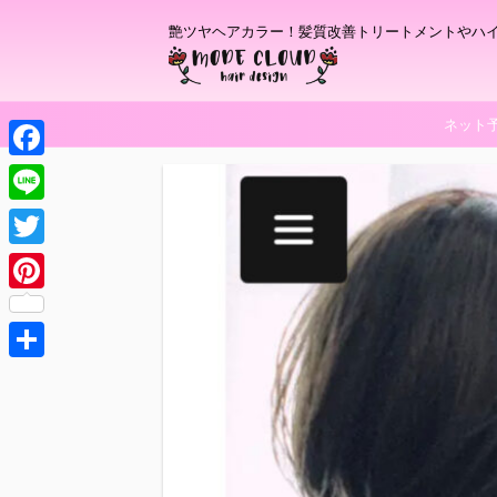
艶ツヤヘアカラー！髪質改善トリートメントやハ
ネット
F
a
L
c
i
T
e
n
w
P
b
e
i
i
o
t
共
n
o
t
有
t
k
e
e
r
r