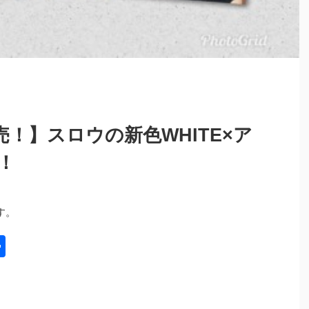
！】スロウの新色WHITE×ア
！
す。
共
有