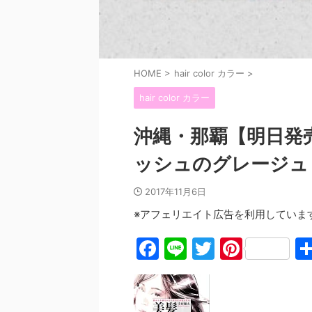
HOME
>
hair color カラー
>
hair color カラー
沖縄・那覇【明日発売
ッシュのグレージュ
2017年11月6日
※アフェリエイト広告を利用していま
F
Li
T
Pi
a
n
w
nt
c
e
itt
er