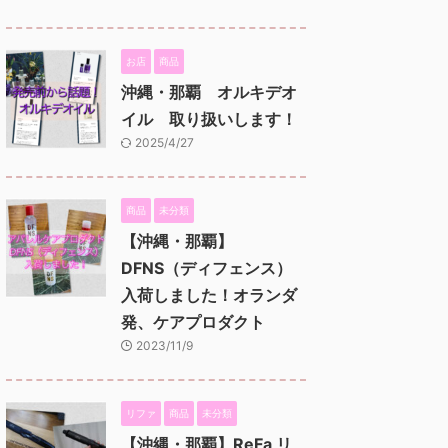
お店
商品
沖縄・那覇 オルキデオ
イル 取り扱いします！
2025/4/27
商品
未分類
【沖縄・那覇】
DFNS（ディフェンス）
入荷しました！オランダ
発、ケアプロダクト
2023/11/9
リファ
商品
未分類
【沖縄・那覇】ReFa リ