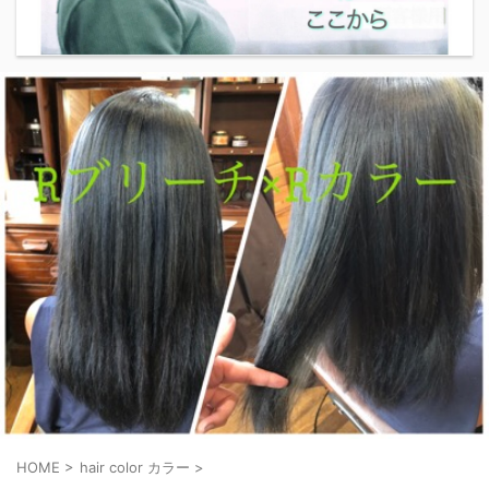
HOME
>
hair color カラー
>