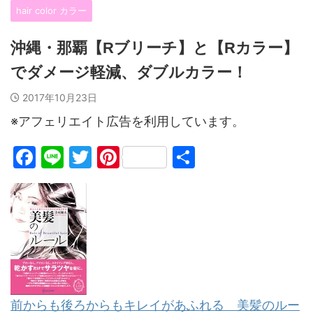
hair color カラー
沖縄・那覇【Rブリーチ】と【Rカラー】
でダメージ軽減、ダブルカラー！
2017年10月23日
※アフェリエイト広告を利用しています。
F
Li
T
Pi
共
a
n
w
nt
有
c
e
itt
er
e
er
e
b
st
o
o
前からも後ろからもキレイがあふれる 美髪のルー