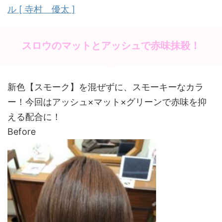
k
ル [ 寺村 優太 ]
スロウのマットとアッシュで赤味抹殺！
新色【スモーク】を混ぜずに、スモーキーなカラ
ー！今回はアッシュ×マット×グリーンで赤味を抑
える配合に！
Before