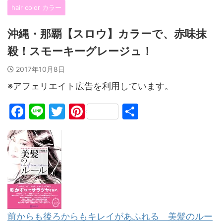
hair color カラー
沖縄・那覇【スロウ】カラーで、赤味抹
殺！スモーキーグレージュ！
2017年10月8日
※アフェリエイト広告を利用しています。
F
Li
T
Pi
共
a
n
w
nt
有
c
e
itt
er
e
er
e
b
st
o
o
前からも後ろからもキレイがあふれる 美髪のルー