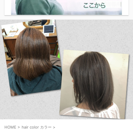
HOME
>
hair color カラー
>