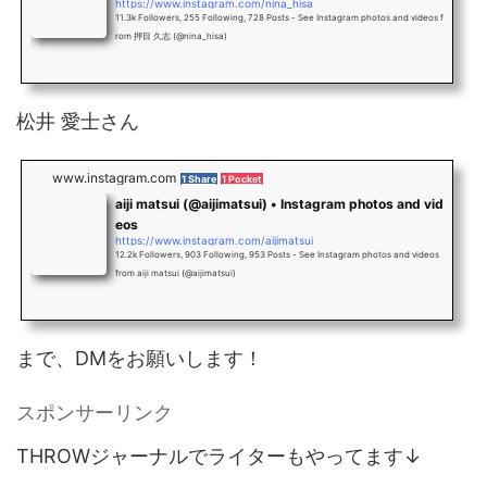
https://www.instagram.com/nina_hisa
11.3k Followers, 255 Following, 728 Posts - See Instagram photos and videos f
rom 押目 久志 (@nina_hisa)
松井 愛士さん
www.instagram.com
1 Share
1 Pocket
aiji matsui (@aijimatsui) • Instagram photos and vid
eos
https://www.instagram.com/aijimatsui
12.2k Followers, 903 Following, 953 Posts - See Instagram photos and videos
from aiji matsui (@aijimatsui)
まで、DMをお願いします！
スポンサーリンク
THROWジャーナルでライターもやってます↓