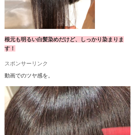
根元も明るい白髪染めだけど、しっかり染まりま
す！
スポンサーリンク
動画でのツヤ感を。
動
画
プ
レ
ー
ヤ
ー