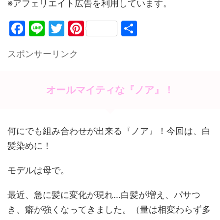
※アフェリエイト広告を利用しています。
F
Li
T
Pi
共
a
n
w
nt
有
スポンサーリンク
c
e
itt
er
e
er
e
b
st
オールマイティな『ノア』！
o
o
何にでも組み合わせが出来る『ノア』！今回は、白
k
髪染めに！
モデルは母で。
最近、急に髪に変化が現れ…白髪が増え、パサつ
き、癖が強くなってきました。（量は相変わらず多