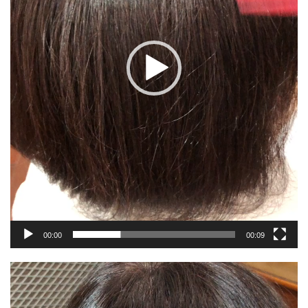
00:00
00:09
動
画
プ