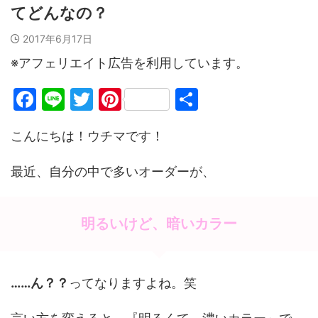
てどんなの？
2017年6月17日
※アフェリエイト広告を利用しています。
F
Li
T
Pi
共
a
n
w
nt
有
こんにちは！ウチマです！
c
e
itt
er
e
er
e
最近、自分の中で多いオーダーが、
b
st
o
明るいけど、暗いカラー
o
k
……ん？？
ってなりますよね。笑