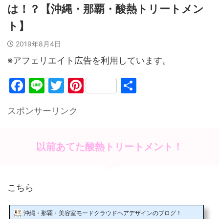
は！？【沖縄・那覇・酸熱トリートメン
ト】
2019年8月4日
※アフェリエイト広告を利用しています。
F
Li
T
Pi
共
a
n
w
nt
有
スポンサーリンク
c
e
itt
er
e
er
e
b
st
以前あてた酸熱トリートメント！
o
o
こちら
k
沖縄・那覇・美容室モードクラウドヘアデザインのブログ！