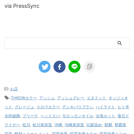
via PressSync
-
お店
-
THROWカラー
,
アッシュ
,
アッシュグレー
,
エヌドット
,
オッジィオ
ット
,
グレージュ
,
スロウカラー
,
デンキバリブラシ
,
ハイライト
,
ヒト羊
水幹細胞
,
ブリーチ
,
ヘッドスパ
,
モロッカンオイル
,
出張カット
,
復元ド
ライヤー
,
松川
,
松川美容室
,
沖縄
,
沖縄美容室
,
白髪染め
,
那覇
,
那覇美
容室
,
酸熱トリートメント
,
髪質改善
,
髪質改善カラー
,
髪質改善トリー