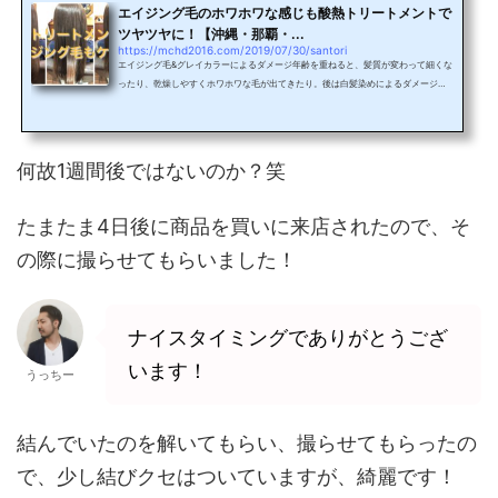
エイジング毛のホワホワな感じも酸熱トリートメントで
ツヤツヤに！【沖縄・那覇・...
https://mchd2016.com/2019/07/30/santori
エイジング毛&グレイカラーによるダメージ年齢を重ねると、髪質が変わって細くな
ったり、乾燥しやすくホワホワな毛が出てきたり。後は白髪染めによるダメージ
（白髪染めは頻度が高くなるので）で枝毛による引っ掛かりなど様々な問題が出て
きます！そういう状態の、髪質には酸熱トリートメントもおススメです！酸熱トリ
ートメントの酸の効果で枝毛やホワホワを抑えてツヤツヤにしてくれます！ビフォ
ーはシャンプー台でですが、こんな感じ細くて乾くと膨らむ、ホワホワしてます！
何故1週間後ではないのか？笑
酸熱トリートメントは少しクセも収まる！？酸熱トリー...
たまたま4日後に商品を買いに来店されたので、そ
の際に撮らせてもらいました！
ナイスタイミングでありがとうござ
います！
うっちー
結んでいたのを解いてもらい、撮らせてもらったの
で、少し結びクセはついていますが、綺麗です！