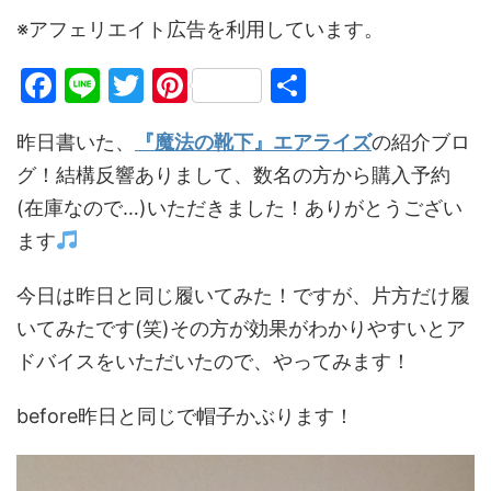
※アフェリエイト広告を利用しています。
F
Li
T
Pi
共
a
n
w
nt
有
昨日書いた、
『魔法の靴下』エアライズ
の紹介ブロ
c
e
itt
er
グ！結構反響ありまして、数名の方から購入予約
e
er
e
(在庫なので…)いただきました！ありがとうござい
b
st
ます
o
o
今日は昨日と同じ履いてみた！ですが、片方だけ履
k
いてみたです(笑)その方が効果がわかりやすいとア
ドバイスをいただいたので、やってみます！
before昨日と同じで帽子かぶります！