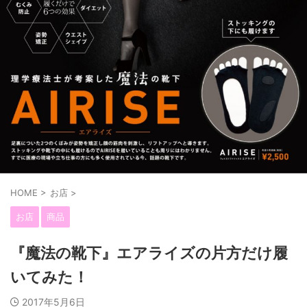
HOME
>
お店
>
お店
商品
『魔法の靴下』エアライズの片方だけ履
いてみた！
2017年5月6日